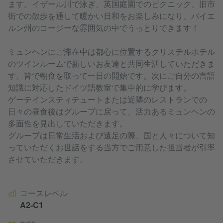
ます。イザール川で泳ぎ、英国庭園でのピクニック、旧市
街での散歩を通して暖かい日和をお楽しみになり、バイエ
ルン州のコージーな雰囲気の中でうっとりできます！
ミュンヘンにご滞在中は都心に位置するクリステルホテル
のツインルームで新しいお友達と共同生活していただきま
す。皆で朝食を取って一日の開始です。次にご自分の言語
知識に対応したドイツ語教室で集中的に学びます。
ゲーテインスティテュートまたは近隣のレストランでの
日々の昼食後はグループに戻って、活力あるミュンヘンの
多面性を見出していただきます。
グループは日常生活および遠足の際、国と人々について知
っていただくお世話をする当方でご用意した担当者が引率
させていただきます。
コースレベル
A2-C1