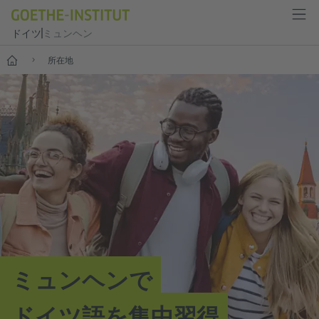
ドイツ
ミュンヘン
--
所在地
ミュンヘンで
ドイツ語を集中習得