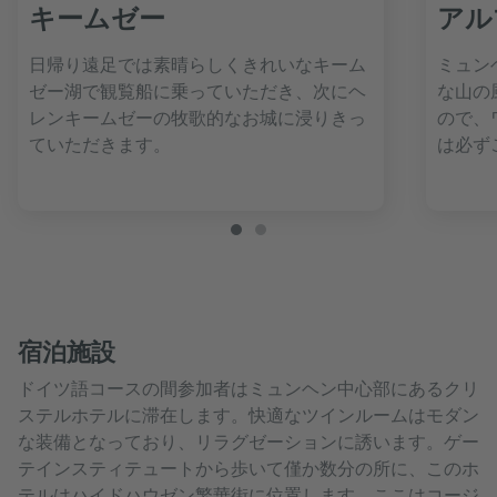
キームゼー
アル
日帰り遠足では素晴らしくきれいなキーム
ミュン
ゼー湖で観覧船に乗っていただき、次にヘ
な山の
レンキームゼーの牧歌的なお城に浸りきっ
ので、
ていただきます。
は必ず
宿泊施設
ドイツ語コースの間参加者はミュンヘン中心部にあるクリ
ステルホテルに滞在します。快適なツインルームはモダン
な装備となっており、リラグゼーションに誘います。ゲー
テインスティテュートから歩いて僅か数分の所に、このホ
テルはハイドハウゼン繁華街に位置します。ここはコージ