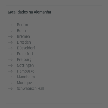
Service- und Informationsbereich
Localidades na Alemanha
Berlim
Bonn
Bremen
Dresden
Düsseldorf
Frankfurt
Freiburg
Göttingen
Hamburgo
Mannheim
Munique
Schwäbisch Hall