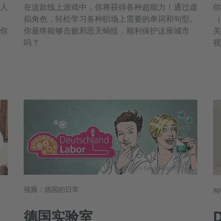
人
在这款线上游戏中，你将获得各种超能力！通过虚
你
拟角色，轻松学习各种职场上需要的单词和句型。
（
你
你最终能够击败邪恶天蝎怪，顺利保护这座城市
关
1
吗？
视
Grafik: © Goethe-Institut | DW
视频：德国的日常
ap
德国实验室
D