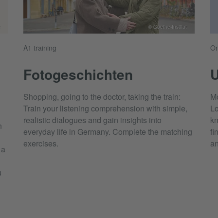
© Goethe-Institut
A1 training
On
Fotogeschichten
U
Shopping, going to the doctor, taking the train:
Mo
Train your listening comprehension with simple,
Lo
realistic dialogues and gain insights into
kn
n
everyday life in Germany. Complete the matching
fi
exercises.
an
 a
u