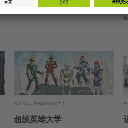
一
界
国海报！通过许多互动练习，你可以轻松提高你的
易
德语水平。
你
Grafik: © Goethe-Institut
线上游戏：发现你的超能力！
信
超级英雄大学