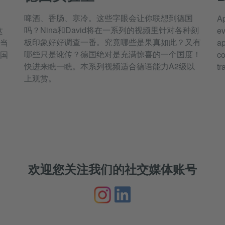
啤酒、香肠、寒冷。这些字眼会让你联想到德国
Ap
吗？Nina和David将在一系列的视频里针对各种刻
这
ev
板印象好好调查一番。究竟哪些是果真如此？又有
当
ap
哪些只是讹传？德国绝对是充满惊喜的一个国度！
国
co
快进来瞧一瞧。本系列视频适合德语能力A2级以
tr
上观赏。
欢迎您关注我们的社交媒体账号