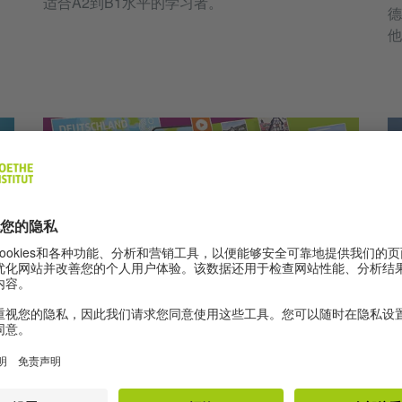
适合A2到B1水平的学习者。
德
他
Grafik: © Goethe-Institut
儿
游戏软件
探索德国
有
汽
探索德国，学习德语！欢迎体验免费增强现实
多
耳
（AR）应用程序“了解德国”，以及丰富多彩的德