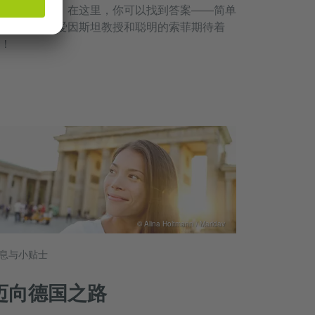
充满了问题。在这里，你可以找到答案——简单
懂且免费。爱因斯坦教授和聪明的索菲期待着
！
© Alina Holtmann / Maridav
息与小贴士
迈向德国之路