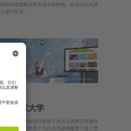
国和其他国家日常生活中的特色。你还可以与其
人进行交流。
Foto: © Goethe-Institut
童学德语平台
数字儿童大学
车是如何能够自动行驶的？为什么我把贝壳放在
边时它会发出声音？为什么我必须睡觉？这个世