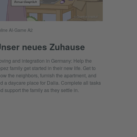
© Goethe-Institut
line AI-Game A2
nser neues Zuhause
ving and integration in Germany: Help the
pez family get started in their new life. Get to
ow the neighbors, furnish the apartment, and
nd a daycare place for Dalia. Complete all tasks
d support the family as they settle in.