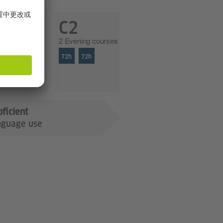
1
C2
ening courses
2 Evening courses
72h
72h
72h
oficient
nguage use