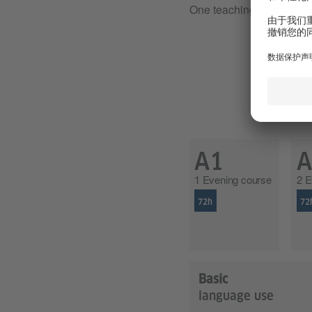
One teaching unit (h) = 
A1
A
1 Evening course
2 E
72h
72
Basic
language use