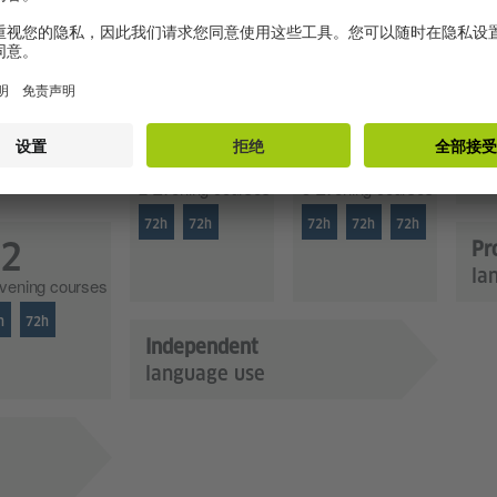
45 minutes
C
2 Ev
72h
B1
B2
2 Evening courses
3 Evening courses
72h
72h
72h
72h
72h
2
Pr
la
vening courses
h
72h
Independent
language use