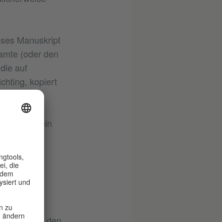
eses Manuskript
samte (oder den
die auf
chting, kopiert
. Dies ist ein
ürkischer
t es sich um den