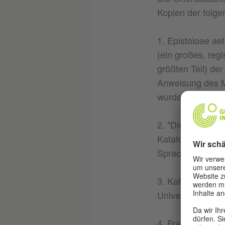
Kopien der folge
1. Epistoloae ae
(ein großes, regi
größten Teil) de
Anweisung des Me
wurde.
2. "Die orientali
Katalog der orien
Sprache), die in
3. Katalog der H
Universitätsbibli
4. Frau Ff H.Lud