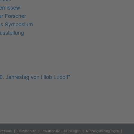
Demissew
er Forscher
das Symposium
usstellung
0. Jahrestag von Hiob Ludolf"
pressum
Datenschutz
Privatsphäre-Einstellungen
Nutzungsbedingungen