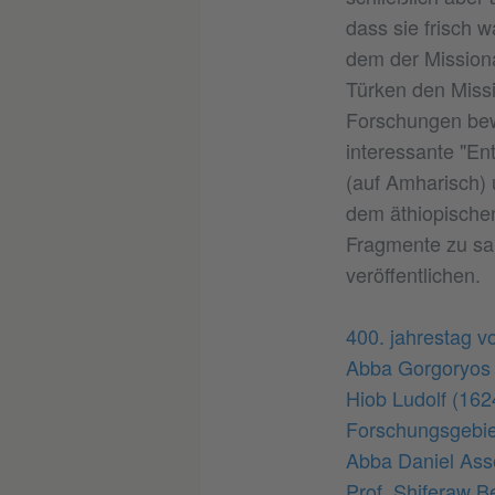
dass sie frisch w
dem der Missiona
Türken den Miss
Forschungen bewi
interessante "En
(auf Amharisch) 
dem äthiopischen
Fragmente zu sa
veröffentlichen.
400. jahrestag v
Abba Gorgoryos 
Hiob Ludolf (162
Forschungsgebie
Abba Daniel Ass
Prof. Shiferaw B