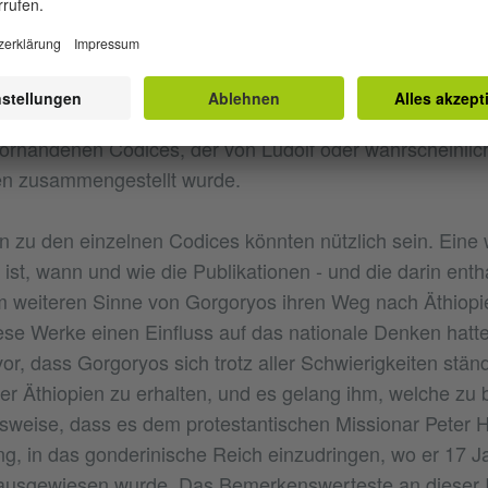
etzung des Pentateuchs. Es ist sehr nützlich für Philolo
 Methodik und Gründlichkeit machen können.
f II 22 - Collectanea Aethiopicae. Es handelt sich um ei
orhandenen Codices, der von Ludolf oder wahrscheinlic
ten zusammengestellt wurde.
zu den einzelnen Codices könnten nützlich sein. Eine 
ist, wann und wie die Publikationen - und die darin enth
im weiteren Sinne von Gorgoryos ihren Weg nach Äthiop
se Werke einen Einfluss auf das nationale Denken hatt
vor, dass Gorgoryos sich trotz aller Schwierigkeiten stä
er Äthiopien zu erhalten, und es gelang ihm, welche z
elsweise, dass es dem protestantischen Missionar Peter H
g, in das gonderinische Reich einzudringen, wo er 17 Ja
 ausgewiesen wurde. Das Bemerkenswerteste an dieser In