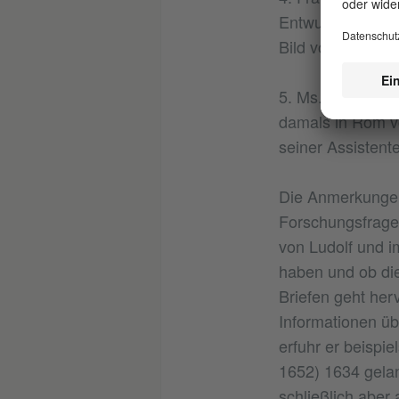
Entwurf der Übers
Bild von Ludolfs
5. Ms.Ff. H.Ludol
damals in Rom v
seiner Assisten
Die Anmerkungen 
Forschungsfrage 
von Ludolf und 
haben und ob die
Briefen geht her
Informationen üb
erfuhr er beispi
1652) 1634 gelan
schließlich aber