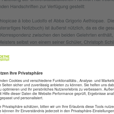
nden Handschriften zur Verfügung gestellt:
thiopicae â Iobo Ludolfo et Abba Grigorio Aethiopae. Di
sterartiges Notizbuch) ist äußerst nützlich, da es die ge
r Korrespondenz zwischen den beiden Gelehrten enthält, 
isters selbst von einem seiner Schüler, Christoph Schli
schen Handschriften der herzoglichen Bibliothek zu Gotha"
talischen Handschriften (in persischer, arabischer und t
 der Bibliothek aufbewahrt werden.
andschriften und Briefe Ludolfs (57 S.) im Bestand der
othek Frankfurt.
olf II 21 - Pentateuch.pdf. Bei diesem Manuskript handel