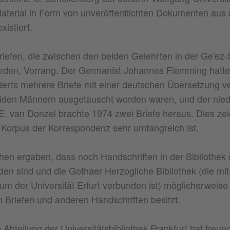
Material in Form von unveröffentlichten Dokumenten au
xistiert.
iefen, die zwischen den beiden Gelehrten in der Ge'ez
rden, Vorrang. Der Germanist Johannes Flemming hatte
erts mehrere Briefe mit einer deutschen Übersetzung verö
iden Männern ausgetauscht worden waren, und der nied
E. van Donzel brachte 1974 zwei Briefe heraus. Dies zei
e Korpus der Korrespondenz sehr umfangreich ist.
en ergaben, dass noch Handschriften in der Bibliothek d
den sind und die Gothaer Herzogliche Bibliothek (die m
m der Universität Erfurt verbunden ist) möglicherweise
Briefen und anderen Handschriften besitzt.
 Abteilung der Universitätsbibliothek Frankfurt hat freun