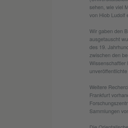
sehen, wie viel 
von Hiob Ludolf e
Wir gaben den Br
ausgetauscht wu
des 19. Jahrhund
zwischen den be
Wissenschaftler 
unveröffentlicht
Weitere Recherch
Frankfurt vorhan
Forschungszentru
Sammlungen von 
Die Orientalische