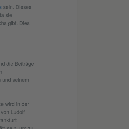
os
sein. Dieses
da sie
hs gibt. Dies
nd die Beiträge
n
m und seinem
e wird in der
r von Ludolf
rankfurt
ät) sein, um zu