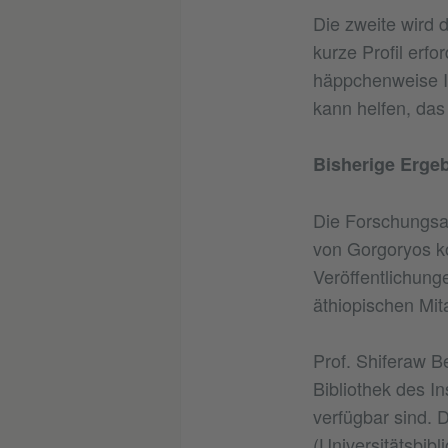
Die zweite wird 
kurze Profil erf
häppchenweise In
kann helfen, das
Bisherige Erge
Die Forschungsar
von Gorgoryos ko
Veröffentlichung
äthiopischen Mit
Prof. Shiferaw Be
Bibliothek des In
verfügbar sind. D
(Universitätsbib