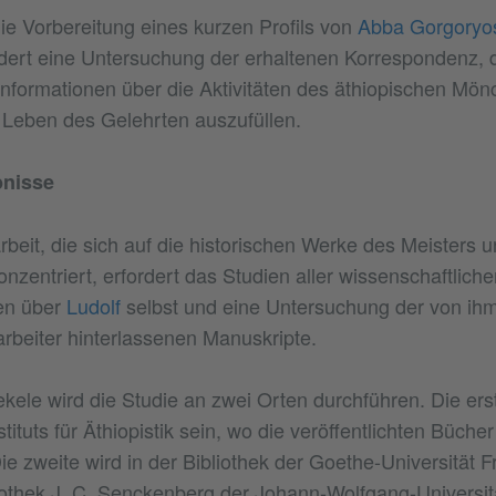
die Vorbereitung eines kurzen Profils von
Abba Gorgory
ordert eine Untersuchung der erhaltenen Korrespondenz, 
formationen über die Aktivitäten des äthiopischen Mönc
 Leben des Gelehrten auszufüllen.
bnisse
beit, die sich auf die historischen Werke des Meisters u
nzentriert, erfordert das Studien aller wissenschaftliche
en über
Ludolf
selbst und eine Untersuchung der von ih
arbeiter hinterlassenen Manuskripte.
kele wird die Studie an zwei Orten durchführen. Die erst
stituts für Äthiopistik sein, wo die veröffentlichten Büche
ie zweite wird in der Bibliothek der Goethe-Universität F
liothek J. C. Senckenberg der Johann-Wolfgang-Universit