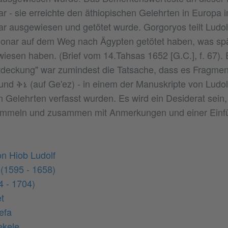
ar - sie erreichte den äthiopischen Gelehrten in Europa i
r ausgewiesen und getötet wurde. Gorgoryos teilt Ludolf
ionar auf dem Weg nach Ägypten getötet haben, was sp
esen haben. (Brief vom 14.Tahsas 1652 [G.C.], f. 67). 
tdeckung" war zumindest die Tatsache, dass es Fragmen
und ቅኔ (auf Ge'ez) - in einem der Manuskripte von Ludolf
 Gelehrten verfasst wurden. Es wird ein Desiderat sein,
mmeln und zusammen mit Anmerkungen und einer Einf
on Hiob Ludolf
(1595 - 1658)
4 - 1704)
t
efa
ekele