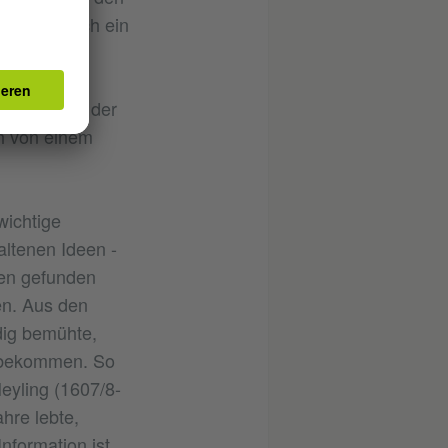
gen, die sich ein
nen Katalog der
h von einem
wichtige
altenen Ideen -
ien gefunden
en. Aus den
ndig bemühte,
u bekommen. So
eyling (1607/8-
hre lebte,
formation ist,