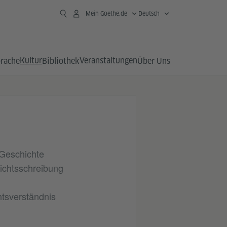
Mein Goethe.de
Deutsch
Kultur
Veranstaltungen
prache
Bibliothek
Über Uns
"Geschichte
hichtsschreibung
tsverständnis