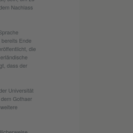
s dem Nachlass
-Sprache
 bereits Ende
ffentlicht, die
erländische
gt, dass der
er Universität
it dem Gothaer
 weitere
dlicherweise