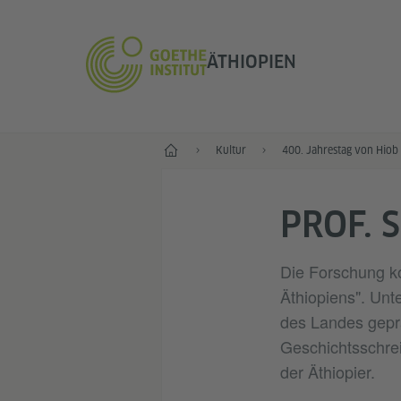
ÄTHIOPIEN
Start
Kultur
400. Jahrestag von Hiob
PROF. 
Die Forschung ko
Äthiopiens". Unt
des Landes geprä
Geschichtsschrei
der Äthiopier.