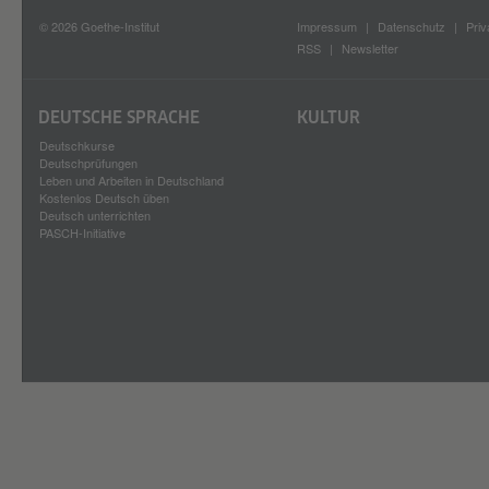
© 2026 Goethe-Institut
Impressum
Datenschutz
Priv
RSS
Newsletter
DEUTSCHE SPRACHE
KULTUR
Deutschkurse
Deutschprüfungen
Leben und Arbeiten in Deutschland
Kostenlos Deutsch üben
Deutsch unterrichten
PASCH-Initiative