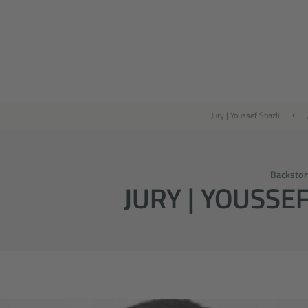
Jury | Youssef Shazli
Backstor
JURY | YOUSSE