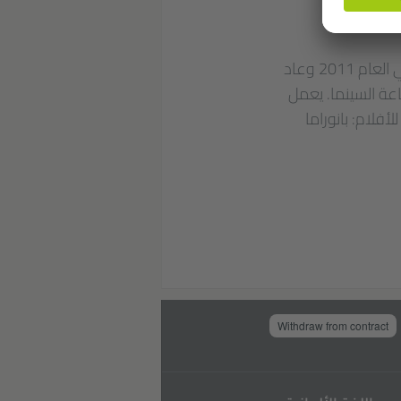
ولد يوسف في القاهرة. تخرج بدرجة ليسانس في التنمية الدولية من جامعة ماكغيل في العام 2011 وعاد
عة السينما. يعمل
أفلام: بانوراما
Withdraw from contract