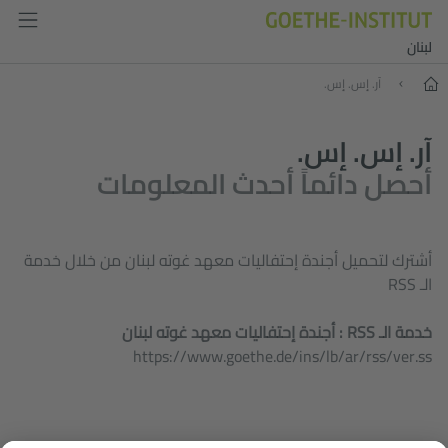
لبنان
البداية
آر. إس. إس.
آر. إس. إس.
أحصل دائماً أحدث المعلومات
أشترك لتحميل أجندة إحتفاليات معهد غوته لبنان من خلال خدمة
الـ RSS
خدمة الـ RSS : أجندة إحتفاليات معهد غوته لبنان
https://www.goethe.de/ins/lb/ar/rss/ver.ss