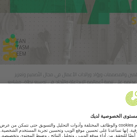
مين والمصممات وروّاد ورائدات الأعمال في مجال التّصميم وتعزيز
عدتهم على تنمية أعمالهم الإبداعيّة والنّجاح في توسيع نطاق مشاريع
سة التصميم”، وبرنامج "التصميم وريادة الأعمال والإبداع المشترك في زمن
ورائدات التصميم" المكثف، برامج تمّ وضعها في إطار ركيزة "مهارات" ، جنبًا
ّدريب و التّأهيل الأخرى. ونظراً الى الظروف الراهنة على الصّعيد الوطني
 يواجهها المبدعون والمبدعات والمصممين والمصممات على وجه الخصوص،
نة في أوقات الأزمات