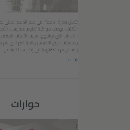
designed by Karim Farah | Photo by Alia Haju
تتمثّل ركيزة "دعم" في منح الدعم المالي لمشا
التّكيّف، بهدف مواكبة تطوير ممارسات التّ
التحديات التي تواجهها بسبب الأزمات المتعد
وتعليقات حول التصميم والمشاريع التي يتم
رئيسيان تم تشغيلهما في إطار هذا البرنامج.
دعم
حوارات