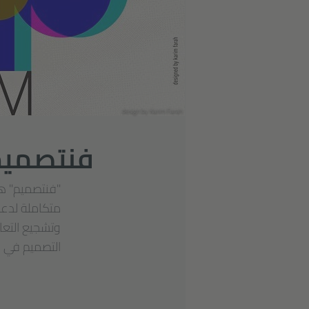
design by Karim Farah
فنتصميم
"فنتصميم" هو
متكاملة لدعم 
وتشجيع التعا
التصميم في لب