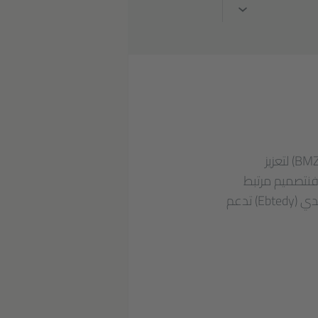
البرنامج جزء من مبادرة من قبل الوزارة الاتحادية الألمانية للتعاون الاقتصادي والتنمية (BMZ) لتعزيز
 فنتصميم مرتبط
بمشروع تكوين في الأردن وخان الفن في العراق. منصة التعلم الإلكتروني و المعرفة ابتدي (Ebtedy) تدعم