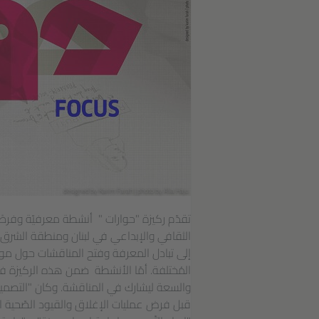
designed by Karim Farah | photo by Alia Haju
تقدّم ركيزة "حوارات " أنشطة معرفيّة وفرصً
الثقافي والإبداعي في لبنان ومنطقة الشرق ا
إلى تبادل المعرفة وفتح المناقشات حول موا
المُختلفة. أمّا الأنشطة ضمن هذه الركيزة 
والسعة ليشارك في المناقشة. وكان "التصمي
قبل فرض عمليات الإغلاق والقيود الصّحية التي 