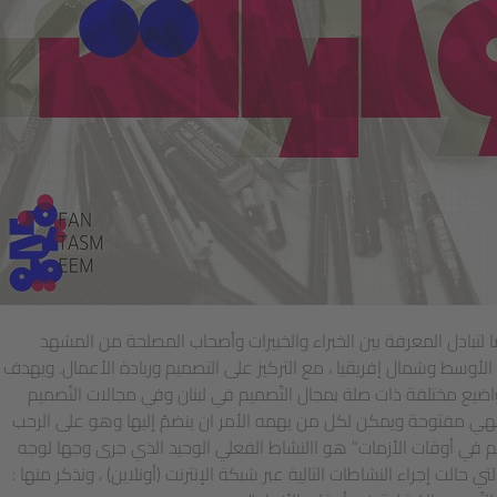
ا لتبادل المعرفة بين الخبراء والخبيرات وأصحاب المصلحة من المشهد
لأوسط وشمال إفريقيا ، مع التركيز على التصميم وريادة الأعمال. ويهدف
ضيع مختلفة ذات صلة بمجال التّصميم في لبنان وفي مجالات التّصميم
فهي مفتوحة ويمكن لكل من يهمه الأمر ان ينضمّ إليها وهو على الرحب
م في أوقات الأزمات" هو االنشاط الفعلي الوحيد الذي جرى وجها لوجه
حالت إجراء النشاطات التالية عبر شبكة الإنترنت (أونلاين) ، ونذكر منها :