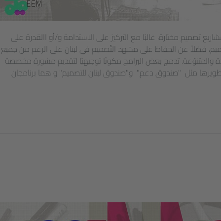
ريع تصميم مختارة، غالبًا مع التركيز على الاستدامة و/أو االقدرة على
صميم، فضلاً عن الحفاظ على مشهد التّصميم في لبنان على الرغم من جميع
دة والمتنوّعة. تدمج بعض البرامج مكونًا توجيهيًا لتقديم مشورة مخصصة
 تطويرها مثل "صندوق دعم" و"صندوق لبنان للتصميم" و هما برنامجان