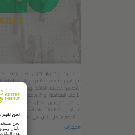
designed by Karim Farah | photo by Alia Haju
تهدف ركيزة "مهارات" إلى بناء قدرات المصمّ
مهاراتهم بطريقة عمليّة ومهنيّة، وذلك لمسا
التّصميم المختلفة الخاصّة بهم. وتشكّل “مدر
الأزمات المتداخلة" و "البرنامج الحاضن لروّاد 
إلى جنب مع ورش العمل المتخصّصة، وبرامج الت
في لبنان وكذلك التّحديات العالمية الّتي
تم التركيز بشكل خاص على الاستدامة والمرو
مهارات