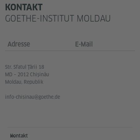
KONTAKT
GOETHE-INSTITUT MOLDAU
Adresse
E-Mail
Str. Sfatul Ţării 18
MD – 2012 Chişinău
Moldau, Republik
info-chisinau@goethe.de
Service- und Informationsbereich
Kontakt