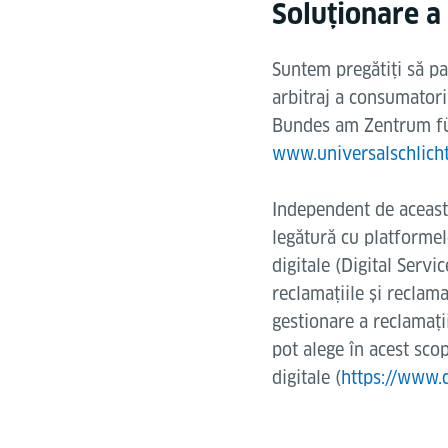
Soluționare a l
Suntem pregătiți să pa
arbitraj a consumatoril
Bundes am Zentrum für
www.universalschlicht
Independent de aceasta,
legătură cu platformele
digitale (Digital Servi
reclamațiile și reclam
gestionare a reclamații
pot alege în acest sco
digitale (
https://www.