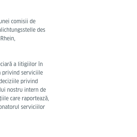
 unei comisii de
hlichtungsstelle des
 Rhein,
ară a litigiilor în
 privind serviciile
deciziile privind
lui nostru intern de
țiile care raportează,
onatorul serviciilor