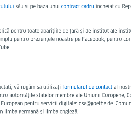
tutului
său și pe baza unui
contract cadru
încheiat cu Rep
că pentru toate aparițiile de țară și de institut ale insti
emplu pentru prezențele noastre pe Facebook, pentru cont
Tube.
ctați, vă rugăm să utilizați
formularul de contact
al nostr
tru autoritățile statelor membre ale Uniunii Europene, C
 European pentru servicii digitale: dsa@goethe.de. Comun
în limba germană și limba engleză.