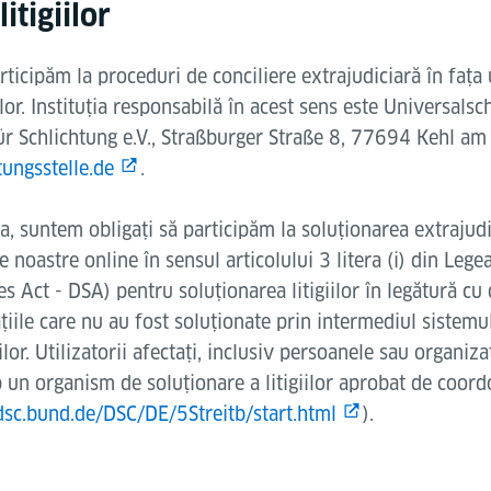
itigiilor
rticipăm la proceduri de conciliere extrajudiciară în fața
or. Instituția responsabilă în acest sens este Universalsc
 Schlichtung e.V., Straßburger Straße 8, 77694 Kehl am
ungsstelle.de
.
 suntem obligați să participăm la soluționarea extrajudici
 noastre online în sensul articolului 3 litera (i) din Legea
ces Act - DSA) pentru soluționarea litigiilor în legătură cu 
ațiile care nu au fost soluționate prin intermediul sistemu
lor. Utilizatorii afectați, inclusiv persoanele sau organiza
p un organism de soluționare a litigiilor aprobat de coord
dsc.bund.de/DSC/DE/5Streitb/start.html
).