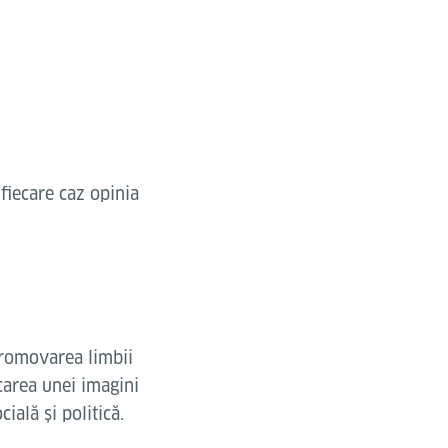
 fiecare caz opinia
 promovarea limbii
carea unei imagini
ială și politică.