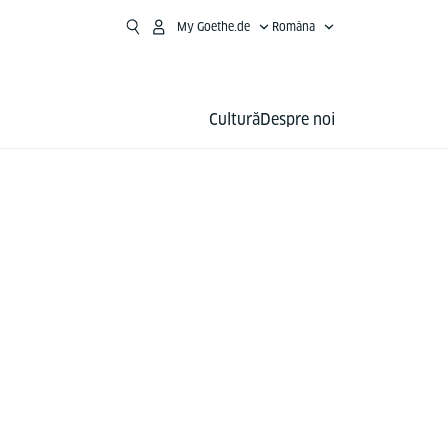
My Goethe.de
Româna
Cultură
Despre noi