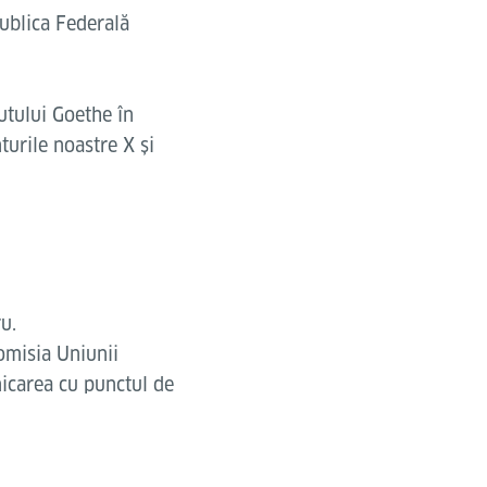
ublica Federală
tutului Goethe în
urile noastre X și
u.
omisia Uniunii
icarea cu punctul de