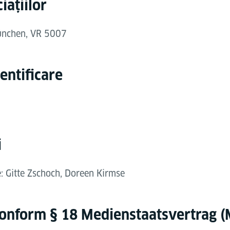
iațiilor
München, VR 5007
entificare
i
e: Gitte Zschoch, Doreen Kirmse
conform § 18 Medienstaatsvertrag 