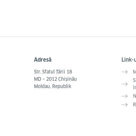
Adresă
Link-u
Service- und Informationsbereich
Str. Sfatul Ţării 18
M
MD – 2012 Chişinău
S
Moldau, Republik
î
N
R