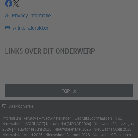
delen
tweeten
Privacy informatie
Artikel afdrukken
LINKS OVER DIT ONDERWERP
TOP
Desktop versie
Impressum
|
Privacy
|
Privacy-instellingen
|
Gebruiksvoorwaarden
|
RSS
|
Nieuwsbrief
|
[VORLAGE] Nieuwsbrief [MONAT 202x]
|
Nieuwsbrief Juli / August
2026
|
Nieuwsbrief Juni 2026
|
Nieuwsbrief Mei 2026
|
Nieuwsbrief April 2026
|
Nieuwsbrief Maart 2026
|
Nieuwsbrief Februari 2026
|
Nieuwsbrief December