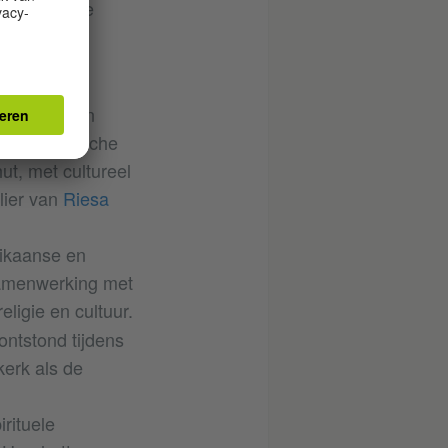
tie van twee
024 voor een
e Etnologische
t, met cultureel
lier van
Riesa
rikaanse en
 samenwerking met
religie en cultuur.
ontstond tijdens
kerk als de
rituele