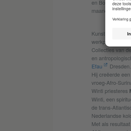
en Boris van Ber
maanden in de z
Kunstenaar
Bori
werkperiode in 
Collecties van d
en antropologisc
Efau
Dresden
Hij creëerde een
vroeg-Afro-Surin
Winti priesteres
Winti, een spiri
de trans-Atlantis
Nederlandse kolo
Met als resultaa