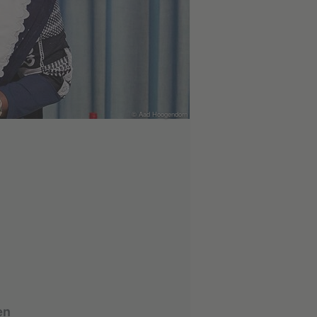
© Aad Hoogendorn
en