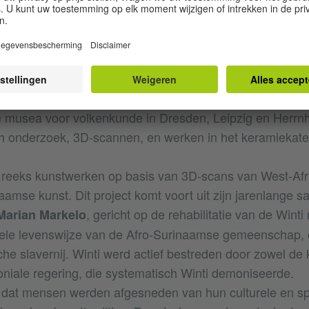
kum uit Rotterdam waren geselecteerd voor een residen
usterstad.
s van Berkum
uit Rotterdam verbleef in april en mei 2
Dresden. Zijn plannen omvatten een samenwerking met d
e musea voor volkenkunde in Dresden, Leipzig en Herrnhu
h onderzoek, 3D-scannen, en werken in het keramiekate
.
 reeks kunstwerken op basis van 3D-scans van West-Af
aamse kunst. Dit project komt voort uit zijn jarenlange
, gericht op de rehabilitatie van de Winti 
Marian Markelo
tuele levenswijze van de Afro-Surinaamse gemeenschap, 
che slavernij. Winti werd actief bestreden door zowel de 
niale regering, die systematisch Winti demoniseerde.
t dat mensen werden afgesneden van hun culturele en spi