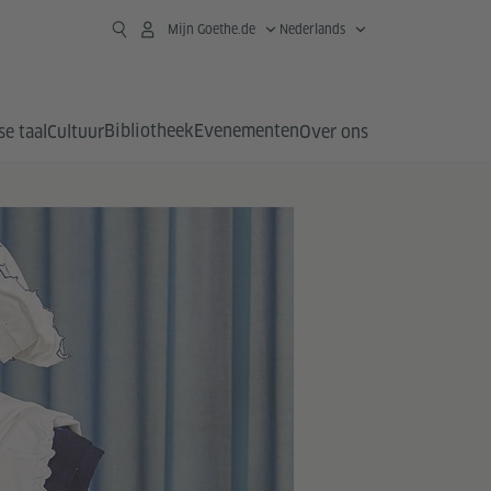
Mijn Goethe.de
Nederlands
Bibliotheek
Evenementen
se taal
Cultuur
Over ons