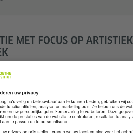
TIE MET FOCUS OP ARTISTIE
EK
itwisselingsprogramma tussen de twee zustersteden, dat 
 zich 2024 op keramiek als onderdeel van
Begegnungen /
 Nederland hebben een lange traditie in het produceren
 en Delfts Blauw zijn wereldberoemd. Tegen deze achte
sselingsprogramma Rotterdam-Dresden een speciale foc
. De gerenommeerde keramiekkunstenaars Kirsten Jäsc