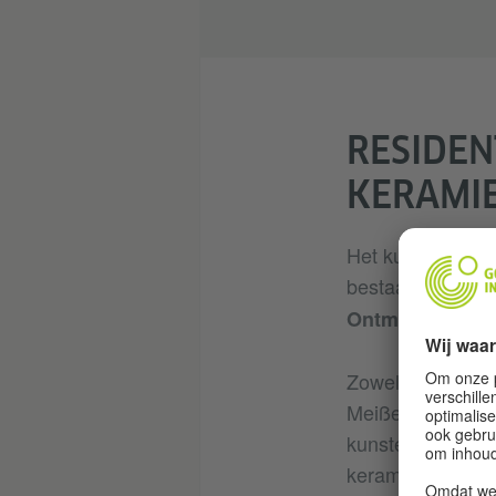
RESIDEN
KERAMI
Het kunstenaarsu
bestaat, richtte
.
Ontmoetingen
Zowel Saksen als
Meißen-porselein
kunstenaarsuitwi
keramiek gelegd