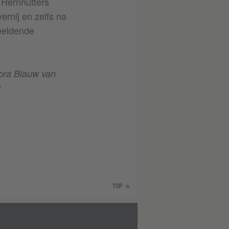
 Hernhutters
ernij en zelfs na
beeldende
abra Blauw van
‘
TOP