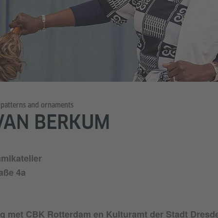
c patterns and ornaments
VAN BERKUM
mikatelier
aße 4a
g met CBK Rotterdam en Kulturamt der Stadt Dresd