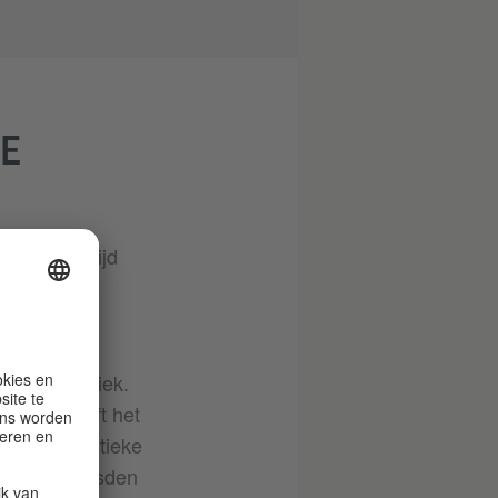
KE
al lange tijd
/
 van keramiek.
rgrond heeft het
us op artistieke
hke uit Dresden