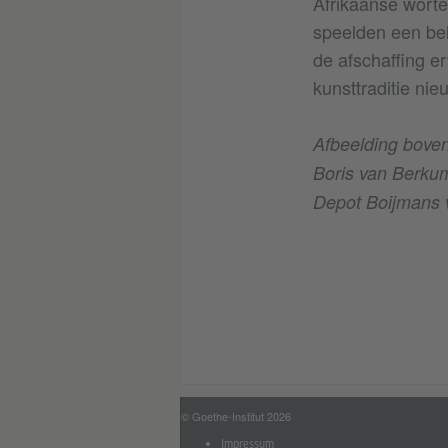
Afrikaanse worte
speelden een bela
de afschaffing e
kunsttraditie ni
Afbeelding boven
Boris van Berkum 
Depot Boijmans 
© Goethe-Institut 2026
Impressum