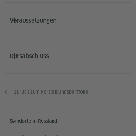
Voraussetzungen
Kursabschluss
Zurück zum Fortbildungsportfolio
Service- und Informationsbereich
Standorte in Russland