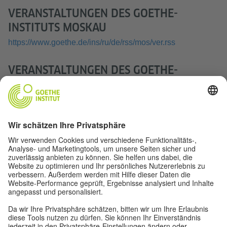
VERANSTALTUNGEN DES GOETHE-
INSTITUTS MOSKAU
https://www.goethe.de/ins/ru/de/rss/mos/ver.rss
VERANSTALTUNGEN DES GOETHE-
INSTITUTS ST. PETERSBURG
https://www.goethe.de/ins/ru/de/rss/pet/ver.rss
VERANSTALTUNGEN DES GOETHE-
INSTITUTS NOWOSIBIRSK
https://www.goethe.de/ins/ru/de/rss/now/ver.rss