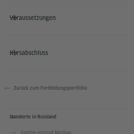
Voraussetzungen
Kursabschluss
Zurück zum Fortbildungsportfolio
Service- und Informationsbereich
Standorte in Russland
Goethe-Institut Moskau