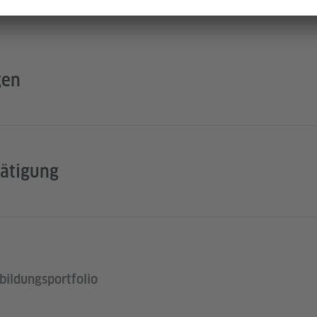
gen
ätigung
bildungsportfolio