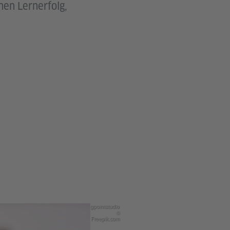
nen Lernerfolg,
gpointstudio
©
Freepik.com