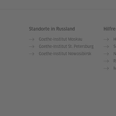
Standorte in Russland
Hilfre
Service- und Informationsbereich
Goethe-Institut Moskau
H
Goethe-Institut St. Petersburg
S
Goethe-Institut Nowosibirsk
N
R
M