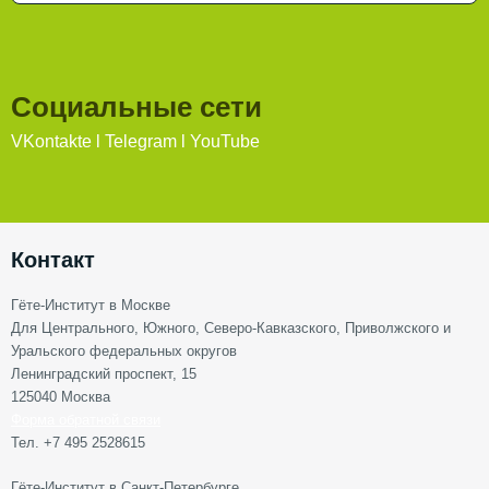
Социальные сети
VKontakte
l
Telegram
l
YouTube
Контакт
Гёте-Институт в Москве
Для Центрального, Южного, Северо-Кавказского, Приволжского и
Уральского федеральных округов
Ленинградский проспект, 15
125040 Москва
Форма обратной связи
Тел. +7 495 2528615
Гёте-Институт в Санкт-Петербурге