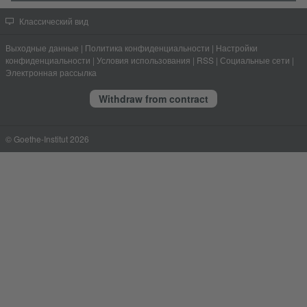
Классический вид
Выходные данные
|
Политика конфиденциальности
|
Настройки
конфиденциальности
|
Условия использования
|
RSS
|
Социальные сети
|
Электронная рассылка
Withdraw from contract
© Goethe-Institut 2026