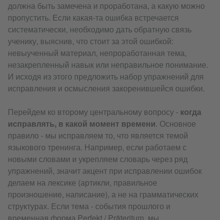
должна быть замечена и проработана, а какую можно
пропустить. Если какая-та ошибка встречается
систематически, необходимо дать обратную связь
ученику, выяснив, что стоит за этой ошибкой:
невыученный материал, непроработанная тема,
незакрепленный навык или неправильное понимание.
И исходя из этого предложить набор упражнений для
исправления и осмысления закоренившейся ошибки.
Перейдем ко второму центральному вопросу -
когда
исправлять, в какой момент времени
. Основное
правило - мы исправляем то, что является темой
языкового тренинга. Например, если работаем с
новыми словами и укрепляем словарь через ряд
упражнений, значит акцент при исправлении ошибок
делаем на лексике (артикли, правильное
произношение, написание), а не на грамматических
структурах. Если тема - события прошлого и
временная форма Perfekt / Präteritum, мы