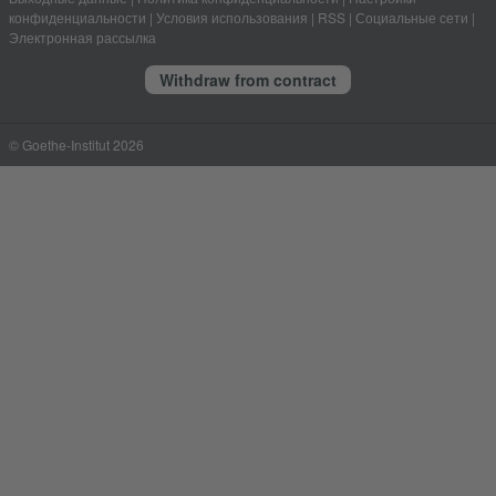
конфиденциальности
|
Условия использования
|
RSS
|
Социальные сети
|
Электронная рассылка
Withdraw from contract
© Goethe-Institut 2026