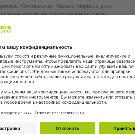
 проекта «Велошкола» Михаил Морозов даст
зопасно ездить по городу на велосипеде.
, снятый проектом «Велошкола», обясняющий
еским» языком и с наглядными примерами.
 уживаться велосипедистам и автомобилистам
сти себя на дороге, чтобы избежать аварий.
в дискуссии.
é D
 год в апреле библиотека Гёте-института
щается в Café D - культурную площадку для
, дискуссий, чтений, кинопоказов и главное