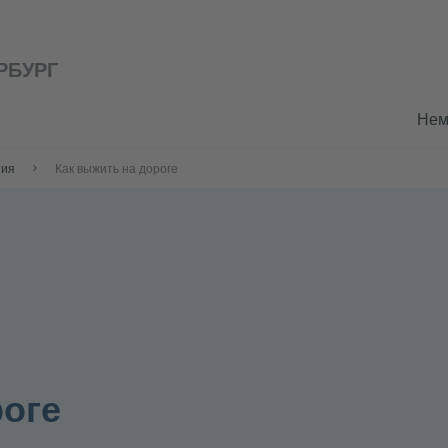
РБУРГ
Нем
тия
Как выжить на дороге
роге