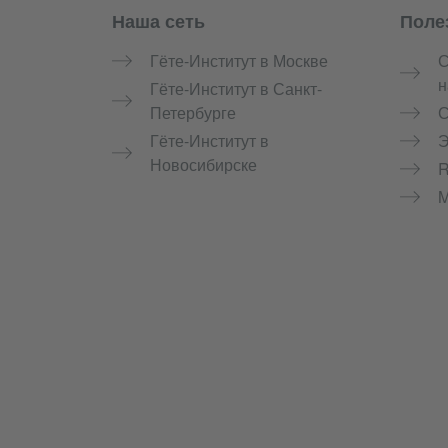
Наша сеть
Поле
Service- und Informationsbereich
Гёте-Институт в Москве
С
н
Гёте-Институт в Санкт-
Петербурге
С
Гёте-Институт в
Э
Новосибирске
M