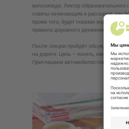
велосипеде. Лектор образовательного
советы начинающим и расскажет, как бе
Кроме того, будет показан видеоролик
правила дорожного движения «человеч
После лекции пройдёт обсуждение, как
на дороге. Цель — понять, как лучше ве
Приглашаем автомобилистов к участию 
Caf
Каждый
превра
лекций