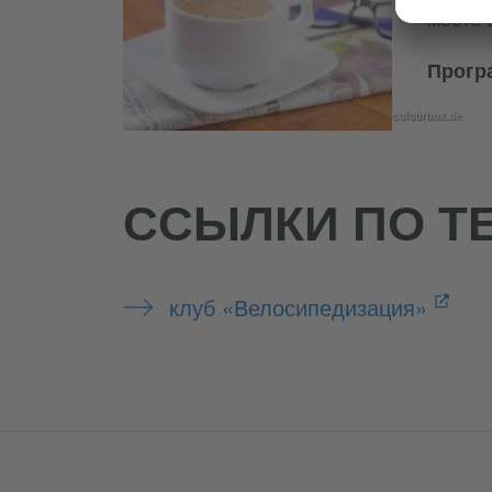
место 
Прогр
colourbox.de
ССЫЛКИ ПО Т
клуб «Велосипедизация»