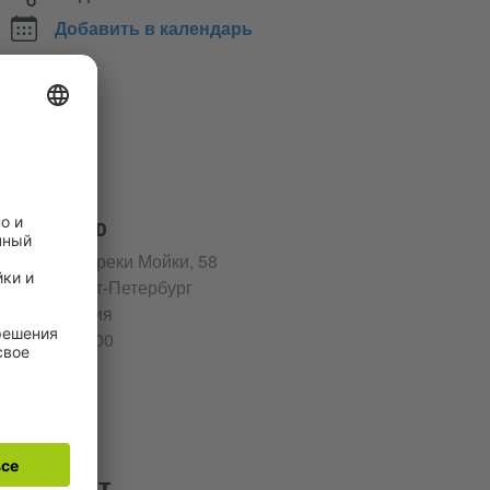
Добавить в календарь
Адрес
Café D
Наб. реки Мойки, 58
Санкт-Петербург
Россия
190000
Контакт