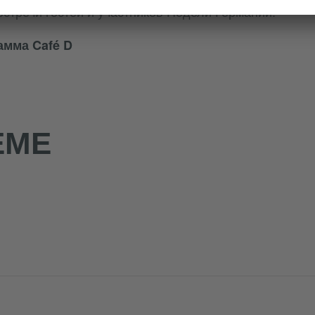
встречи гостей и участников Недели Германии.
амма Café D
ЕМЕ