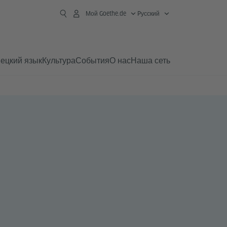
Мой Goethe.de
Pусский
ецкий язык
Культура
События
О нас
Наша сеть