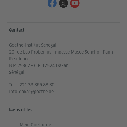
Service- und Informationsbereich
Contact
Goethe-Institut Senegal
20 rue Léo Frobenius, impasse Musée Senghor, Fann
Résidence
B.P. 25862 - C.P. 12524 Dakar
Sénégal
Tél.
+221 33 869 88 80
info-dakar@goethe.de
Liens utiles
Mein Goethe.de