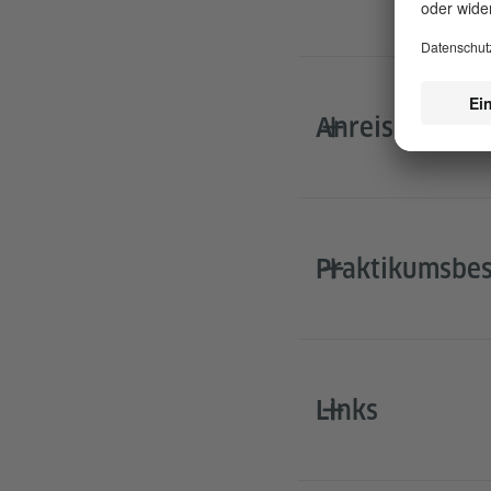
​Anreise
Praktikumsbes
Links