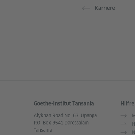
Karriere
Goethe-Institut Tansania
Hilfre
Service- und Informationsbereich
Alykhan Road No. 63, Upanga
M
P.O. Box 9541 Daressalam
H
Tansania
N