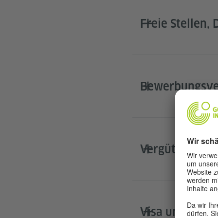
​Freie Stellen
Bewerbungsve
Vergütung und
Visa und Visa