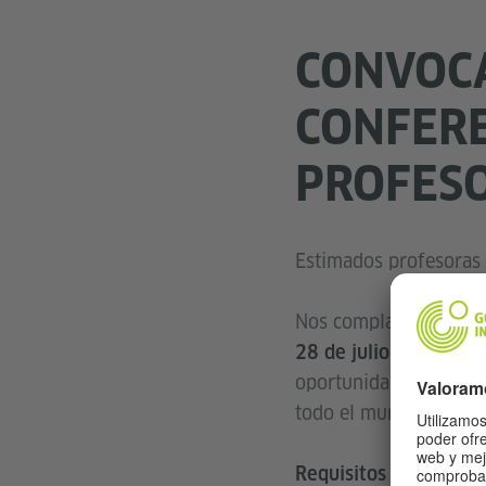
CONVOCA
CONFERE
PROFESO
Estimados profesoras 
Nos complace anuncia
28 de julio al 1 de 
oportunidad para segu
todo el mundo.
Requisitos para la sol