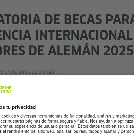
TORIA DE BECAS PAR
NCIA INTERNACIONAL
RES DE ALEMÁN 2025 
y profesores de alemán.
r que se concederán
para participar en la IDT,
dos becas
, Alemania. Esta conferencia of
agosto de 2025 en Lübeck
ir formándose, conocer nuevos métodos e intercambiar i
icitud: