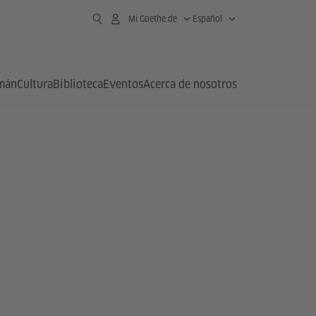
Mi Goethe.de
Español
emán
Cultura
Biblioteca
Eventos
Acerca de nosotros