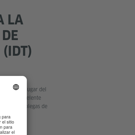
A LA
 DE
(IDT)
 que tendrá lugar del
rece una excelente
deas con colegas de