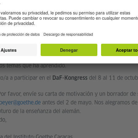
de experiencia como profesor/a de alemán como le
 años
en la que explica por qué es usted la p
ta de motivación
yecto le gustaría realizar en cooperación con el Goethe-I
to/a a actuar como
después de su regreso 
multiplicador/a
los temas que ha aprendido.
o/a a participar en el
del 8 al 11 de octub
DaF-Kongress
Por favor, envíe su carta de motivación y un borrador de
.beyer@goethe.de
antes del 2 de mayo. Nos alegramos de r
futuro de la enseñanza del alemán.
do,
a del Instituto-Goethe Caracas