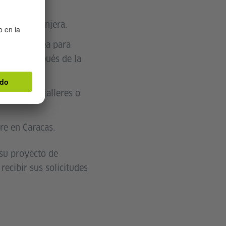
ngua extranjera.
ersona idónea para
nstitut después de la
y ofrecer talleres o
re en Caracas.
 su proyecto de
ecibir sus solicitudes