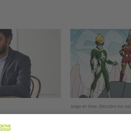
© Goethe-Institut
Juego en línea: ¡Descubre tus su
Superhéroes en