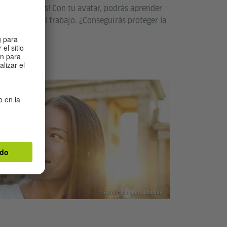
s superpoderes! Con tu avatar, podrás aprender
nuevas para el trabajo. ¿Conseguirás proteger la
n?
© Alina Holtmann / Maridav