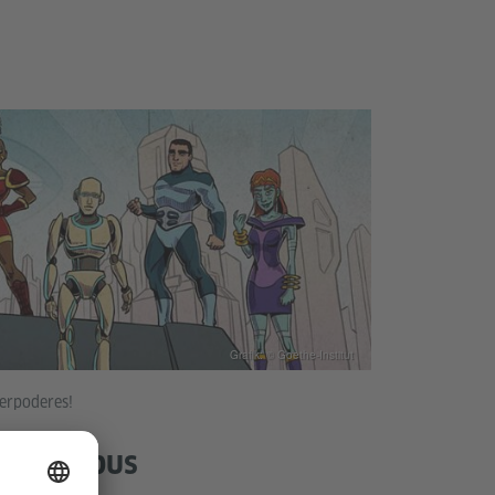
Grafik: © Goethe-Institut
perpoderes!
 el campus