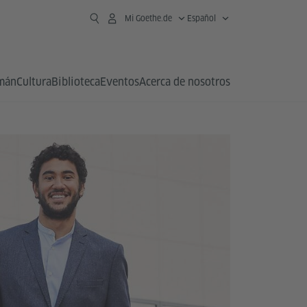
Mi Goethe.de
Español
emán
Cultura
Biblioteca
Eventos
Acerca de nosotros