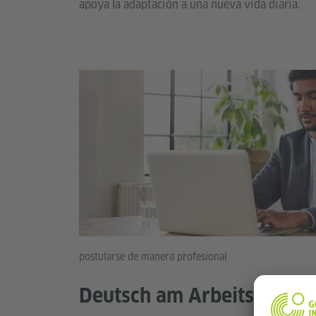
apoya la adaptación a una nueva vida diaria.
postularse de manera profesional
Deutsch am Arbeitsplatz