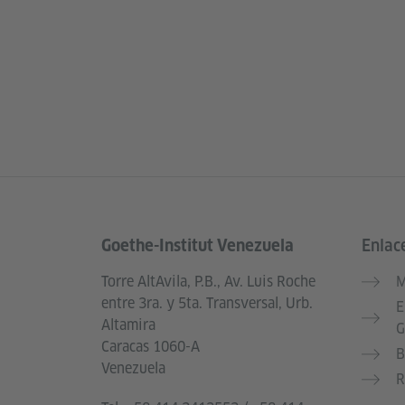
Goethe-Institut Venezuela
Enlac
Service- und Informationsbereich
Torre AltAvila, P.B., Av. Luis Roche
M
entre 3ra. y 5ta. Transversal, Urb.
E
Altamira
G
Caracas 1060-A
B
Venezuela
R