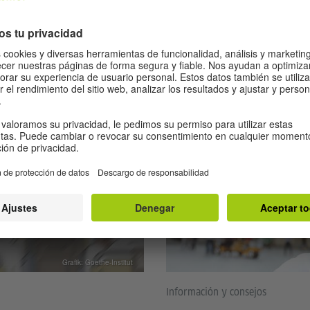
do lo importante sobre el
¡En este juego en línea tiene
l en la vida laboral diaria.
fácilmente palabras y frases 
lingüísticos de nivel B1/B2.
ciudad del malvado escorpió
Grafik: Goethe-Institut
Información y consejos