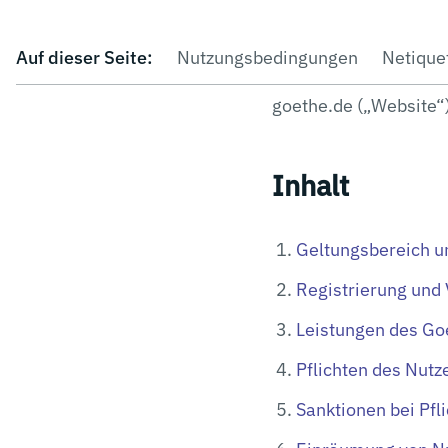
des Goethe-Instituts
Auf dieser Seite:
Nutzungsbedingungen
Netique
Telefon: +49 89 15921
goethe.de („Website“
Inhalt
Geltungsbereich u
Registrierung und
Leistungen des Goe
Pflichten des Nutz
Sanktionen bei Pfl