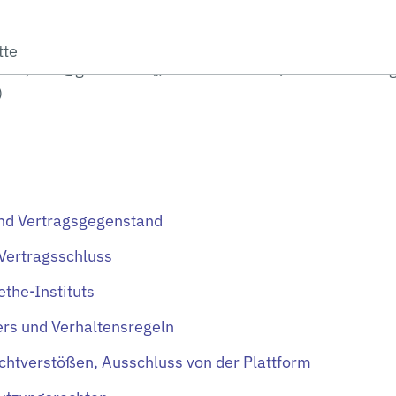
 e. V., Oskar-von-Miller-Ring 18, 80333 München
tte
-0, info@goethe.de („Goethe-Institut“) für die Nutzun
)
nd Vertragsgegenstand
 Vertragsschluss
the-Instituts
ers und Verhaltensregeln
ichtverstößen, Ausschluss von der Plattform