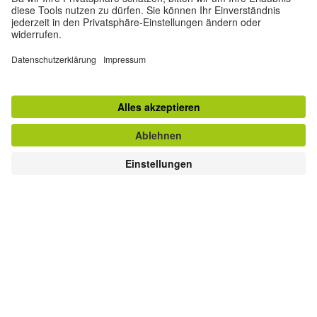
Kontakt
Goethe-Institut Zentrale
Oskar von Miller-Ring 18
80333 München
deutschstunde@goethe.de
Hilfreiche Links
Weitere Websites
Datenschutz und Barrierefreiheit