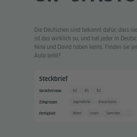
Die Deutschen sind bekannt dafür, dass sie
ist das wirklich so, und hat jeder in Deuts
Nina und David haben keins. Finden sie je
Auto leiht?
Steckbrief
A2
B1
B2
Sprachniveau
Grundkenntnisse +
Gute Sprachkenntnisse
Gute Sprachkenntnisse +
Jugendliche
Erwachsene
Zielgruppe
Hören
Lesen
Sprechen
...
Fertigkeit