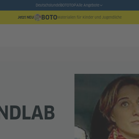
Deutschstunde
BOTO
TOP
Alle Angebote
BOTO
Materialien für Kinder und Jugendliche
Jetzt NEU
NDLAB