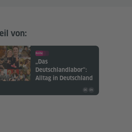
eil von:
Reihe
„Das
Deutschlandlabor“:
Alltag in Deutschland
Unterrichtsmaterial ist in folg
DE
EN