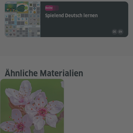
Reihe
Spielend Deutsch lernen
Unterrichtsma
DE
EN
Ähnliche Materialien