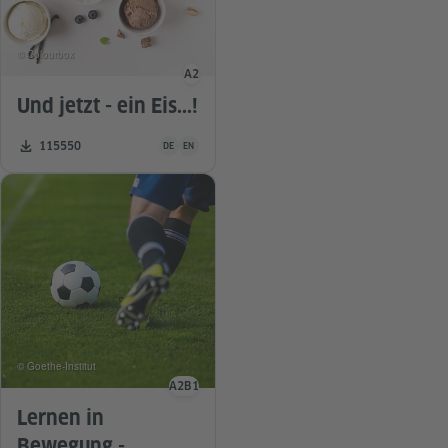
© Colourbox
A2
Sprachniveau
Und jetzt - ein Eis...!
Unterrichtsmaterial ist in folgenden Sprachen verfügba
Zahl der Downloads:
115550
DE
EN
© Goethe-Institut
A2
B1
Sprachniveau
Lernen in
Bewegung -