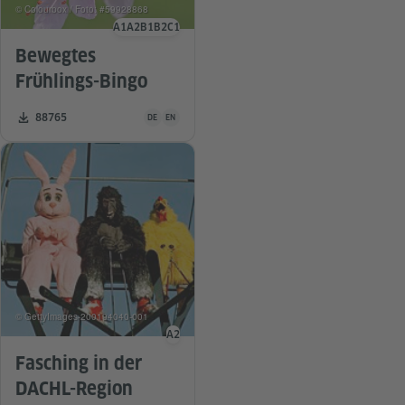
© Colourbox / Foto: #59928868
A1
A2
B1
B2
C1
Sprachniveau
Bewegtes
Frühlings-Bingo
Unterrichtsmaterial ist in folgenden Sprachen verfügba
Zahl der Downloads:
88765
DE
EN
© GettyImages-200194040-001
A2
Sprachniveau
Fasching in der
DACHL-Region