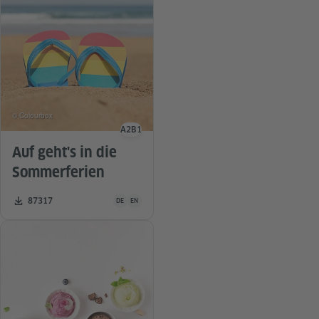
© Colourbox
A2
B1
Sprachniveau
Auf geht's in die
Sommerferien
Unterrichtsmaterial ist in folgenden Sprachen verfügba
Zahl der Downloads:
87317
DE
EN