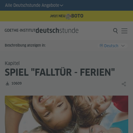
Alle Deutschstunde Angebote
BOTO
Jetzt NEU
Beschreibung anzeigen in:
Deutsch
DE
Kapitel
SPIEL "FALLTÜR - FERIEN"
Zahl der Downloads:
10609
Lernin