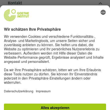
Kontakt
Goethe-Institut Zentrale
Oskar von Miller-Ring 18
80333 München
deutschstunde@goethe.de
Hilfreiche Links
Weitere Websites
Datenschutz und Barrierefreiheit
© Goethe-Institut Zentrale 2026