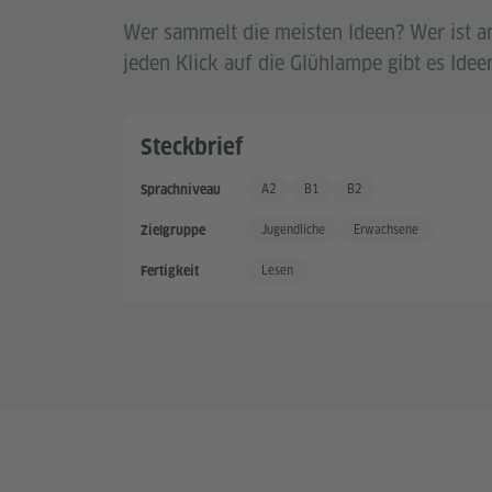
Wer sammelt die meisten Ideen? Wer ist a
jeden Klick auf die Glühlampe gibt es Idee
Steckbrief
A2
B1
B2
Sprachniveau
Grundkenntnisse +
Gute Sprachkenntnisse
Gute Sprachkenntnisse +
Jugendliche
Erwachsene
Zielgruppe
Lesen
Fertigkeit