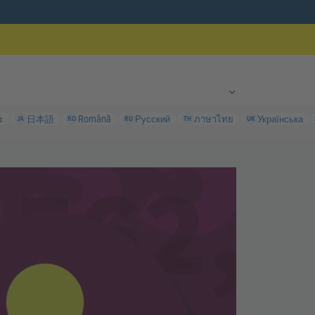
ά
日本語
Română
Русский
ภาษาไทย
Українська
JA
RO
RU
TH
UK