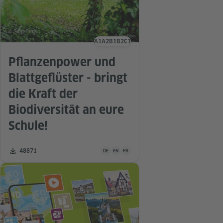
© Sing Films
A1
A2
B1
B2
C1
Sprachniveau
Pflanzenpower und
Blattgeflüster - bringt
die Kraft der
Biodiversität an eure
Schule!
Unterrichtsmaterial ist in folgenden Sprachen 
Zahl der Downloads:
48871
DE
EN
FR