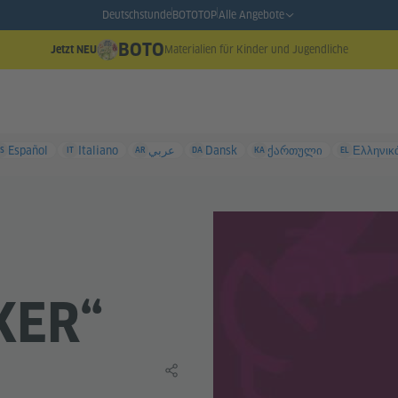
Deutschstunde
BOTO
TOP
Alle Angebote
BOTO
Materialien für Kinder und Jugendliche
Jetzt NEU
Español
Italiano
عربي
Dansk
ქართული
Ελληνικ
S
IT
AR
DA
KA
EL
KER“
Lerninhalt teilen