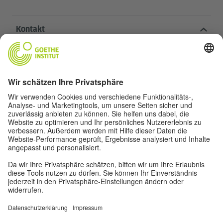
Kontakt
Goethe-Institut Zentrale
Oskar von Miller-Ring 18
80333 München
deutschstunde@goethe.de
Hilfreiche Links
Weitere Websites
Datenschutz und Barrierefreiheit