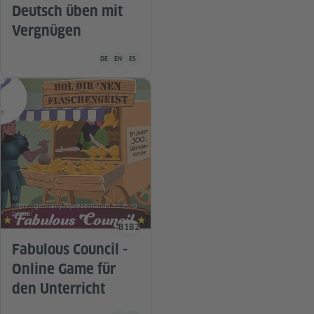
Deutsch üben mit
Vergnügen
Unterrichtsmaterial ist in folgenden Sprachen verfügbar De
DE
EN
ES
©
https://germany.representation.ec.euro
pa.eu/
B1
B2
Sprachniveau
Fabulous Council -
Online Game für
den Unterricht