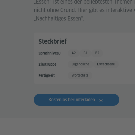
„Essen“ ist eines der beliebtesten Themen
nicht ohne Grund. Hier gibt es interakti
„Nachhaltiges Essen“.
Steckbrief
A2
B1
B2
Sprachniveau
Grundkenntnisse +
Gute Sprachkenntnisse
Gute Sprachkenntnisse +
Jugendliche
Erwachsene
Zielgruppe
Wortschatz
Fertigkeit
Kostenlos herunterladen