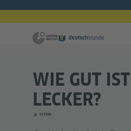
WIE GUT IST
LECKER?
Zahl der Downloads:
517696