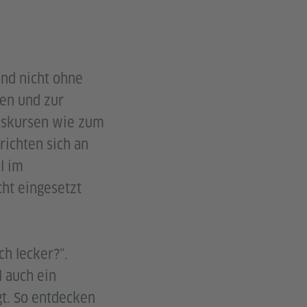
und nicht ohne
ren und zur
Diskursen wie zum
richten sich an
l im
cht eingesetzt
ch lecker?“.
 auch ein
gt. So entdecken