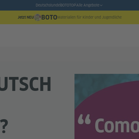
Deutschstunde
BOTO
TOP
Alle Angebote
BOTO
Materialien für Kinder und Jugendliche
Jetzt NEU
UTSCH
N
?