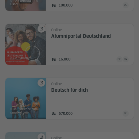
© PASCH-net/Anne
Essel
Die Commu
Mitglieder:
100.000
DE
DEUTSCH
Online
Alumniportal Deutschland
© GettyImages
Die Community
Mitglieder:
16.000
DE
EN
DEUTSCH
ENGLISCH
Online
Deutsch für dich
© shutterstock.com,
rawpixel.com
Die Commu
Mitglieder:
670.000
DE
DEUTSCH
Online