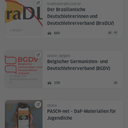
bradlv@bradlv.com.br
Der Brasilianische
Deutschlehrerinnen und
Deutschlehrerverband (BraDLV)
© BraDLV
Die Community
Mitglieder:
660
DE
PT
DEUTSCH
PORTUGIES
Online | Belgien
Belgischer Germanisten- und
Deutschlehrerverband (BGDV)
© Belgischer
Deutschlehrerverban
d
Die Commu
Mitglieder:
150
DE
DEUTSCH
Online
PASCH-net – DaF-Materialien für
Jugendliche