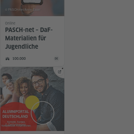
© PASCH-net/Anne Essel
Online
PASCH-net – DaF-
Materialien für
Jugendliche
Die Community ist in folgenden Sprachen verfügba
Mitglieder:
100.000
DE
DEUTSCH
© GettyImages