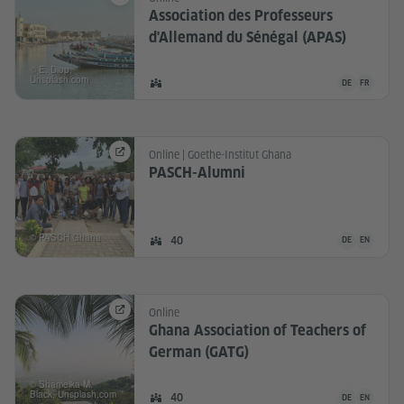
Association des Professeurs
d'Allemand du Sénégal (APAS)
© E. Diop,
Unsplash.com
Die Community
DE
FR
DEUTSCH
FRANZÖSI
Mitglieder:
Online | Goethe-Institut Ghana
PASCH-Alumni
© PASCH Ghana
Die Community
Mitglieder:
40
DE
EN
DEUTSCH
ENGLISCH
Online
Ghana Association of Teachers of
German (GATG)
© Shameika M.
Black, Unsplash.com
Die Community
Mitglieder:
40
DE
EN
DEUTSCH
ENGLISCH