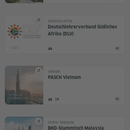
Südliches Afrika
Deutschlehrerverband Südliches
Afrika (DLV)
© DLV
Die Commu
DE
DEUTSCH
Mitglieder:
Vietnam
PASCH Vietnam
© Tron Le,
Unsplash.com
Die Commu
Mitglieder:
18
DE
DEUTSCH
Online | Malaysia
BKD-Stammtisch Malaysia