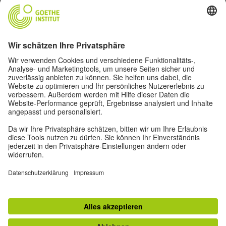
Goethe-Institut Zentrale
Oskar von Miller-Ring 18
80333 München
deutschstunde@goethe.de
Hilfreiche Links
Weitere Websites
Datenschutz und Barrierefreiheit
© Goethe-Institut Zentrale 2026
Impressum
Datenschutz