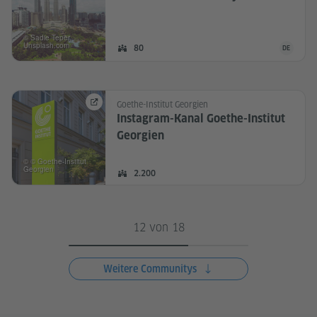
© Sadie Teper,
Unsplash.com
Die Commu
Mitglieder:
80
DE
DEUTSCH
Goethe-Institut Georgien
Instagram-Kanal Goethe-Institut
Georgien
© © Goethe-Institut
Georgien
Mitglieder:
2.200
12 von 18
Weitere Communitys