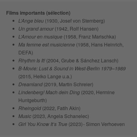
Films importants (sélection)
L’Ange bleu
(1930, Josef von Sternberg)
Un grand amour
(1942, Rolf Hansen)
L’Amour en musique
(1958, Franz Marischka)
Ma femme est musicienne
(1958, Hans Heinrich,
DEFA)
Rhythm Is It!
(2004, Grube & Sánchez Lansch)
B-Movie: Lust & Sound in West-Berlin 1979–1989
(2015, Heiko Lange u.a.)
Dreamland
(2019, Martin Schreier)
Lindenberg! Mach dein Ding
(2020, Hermine
Huntgeburth)
Rheingold
(2022, Fatih Akin)
Music
(2023, Angela Schanelec)
Girl You Know It’s True
(2023) - Simon Verhoeven