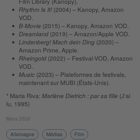
Film Library (Kanopy).
(2004) – Kanopy, Amazon
Rhythm Is It!
VOD.
(2015) – Kanopy, Amazon VOD.
B-Movie
(2019) – Amazon/Apple VOD.
Dreamland
(2020) –
Lindenberg! Mach dein Ding
Amazon Prime, Apple.
(2022) – Festival-VOD, Amazon
Rheingold
VOD.
(2023) – Plateformes de festivals,
Music
maintenant sur MUBI (États-Unis).
* Maria Riva:
(J'ai
Marlène Dietrich : par sa fille
lu, 1995)
Mars 2026
Allemagne
Médias
Film