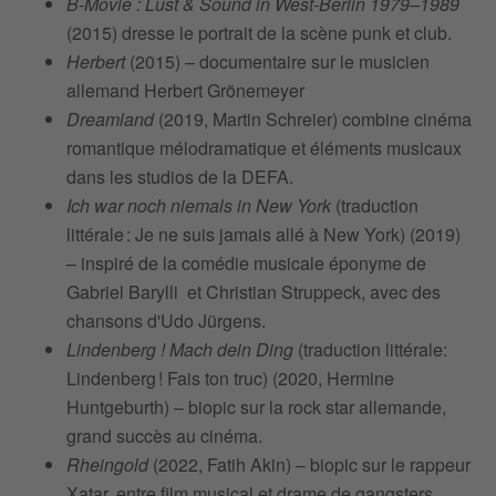
B-Movie : Lust & Sound in West-Berlin 1979–1989
(2015) dresse le portrait de la scène punk et club.
Herbert
(2015) – documentaire sur le musicien
allemand Herbert Grönemeyer
Dreamland
(2019, Martin Schreier) combine cinéma
romantique mélodramatique et éléments musicaux
dans les studios de la DEFA.
Ich war noch niemals in New York
(traduction
littérale : Je ne suis jamais allé à New York) (2019)
– inspiré de la comédie musicale éponyme de
Gabriel Barylli et Christian Struppeck, avec des
chansons d'Udo Jürgens.
Lindenberg ! Mach dein Ding
(traduction littérale:
Lindenberg ! Fais ton truc) (2020, Hermine
Huntgeburth) – biopic sur la rock star allemande,
grand succès au cinéma.
Rheingold
(2022, Fatih Akin) – biopic sur le rappeur
Xatar, entre film musical et drame de gangsters.