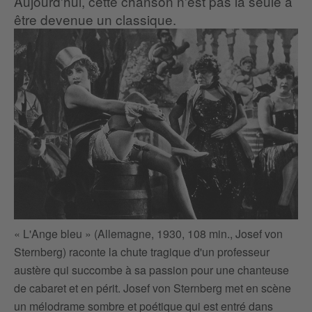
Aujourd'hui, cette chanson n'est pas la seule à
être devenue un classique.
« 
« L'Ange bleu » (Allemagne, 1930, 108 min., Josef von
Ha
Sternberg) raconte la chute tragique d'un professeur
ma
austère qui succombe à sa passion pour une chanteuse
ch
de cabaret et en périt. Josef von Sternberg met en scène
sc
un mélodrame sombre et poétique qui est entré dans