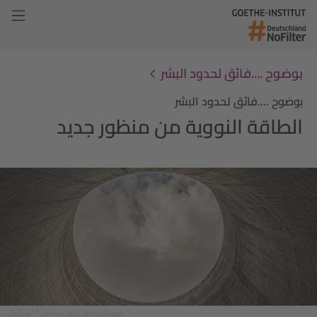
بوضوح ....فائق لحدود البشر
بوضوح ....فائق لحدود البشر
الطاقة النووية من منظور جديد
صورة (مقطع): ياكوب مادسِن © أنسپلاش