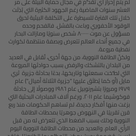
لم يتم إحراز أي تقدُّم في مجال حماية البيئة على مر
العشر سنوات الماضية رغم الجهود الكثيرة التي بُذِلَت
خلال تلك الفترة للسيطرة على التكلفة البيئية لحرق
الوقود الأحفوري وباءت بالفشل. فالفحم وحده
مسؤول عن موت ٨٠٠٠٠٠ شخص سنويًا ومازالت البحار
في جميع أنحاء العالم تتعرض وبصفة منتظمة لكوارث
نفطية مروعة.
ولكنّ الطاقة النووية، من جهة أخرى، تُقابل في العديد
من البلدان بالتشكك والرفض بسبب حوادثها المروعة
التي لطَّخت سمعتها وتاريخها، بدءًا بحادثة جزيرة ثري
مايل (أو كما يُطلَق عليها "جزيرة الثلاثة أميال") عام
١٩٧٩ ومرورًا بتشيرنوبيل عام ١٩٨٦ ووصولًا إلى حادثة
فوكوشيما عام ٢٠١١. ورغم آلاف المبادرات البحثية التي
بزغت منها أفكار جديدة، لم تساهم الحكومات منذ ربع
قرن تقريبًا في النهوض جوهريًا بمحطات الطاقة
النووية وذلك بسبب الضغط الذي تتعرَّض له من قبل
الرأي العام. والعديد من محطات الطاقة النووية اليوم