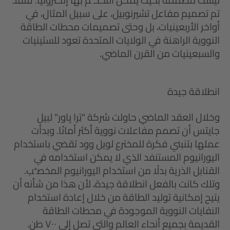
ليست مُصَممة بحيث يمكن التحكُّم بها إلكترونيًا. فلقد
تم تصميم مفاعل تشيرنوبيل، على سبيل المثال، في
أواخر الأربعينيات، بل وحتى تصميمات محطات الطاقة
النووية الراهنة في الولايات المتحدة تعود للستينيات
والسبعينيات من القرن الماضي.
انطلاقة جيدة
وخلال العقد الماضي حاولت شركة "تِرا پاور" لبيل
جايتس أن تصمم مفاعلات نووية أكثر أمانًا. وبدأت
عملها بتنبني فكرة للمخترع لويل وود تقضي باستخدام
اليورانيوم المستنفد الذي لا يمكن استخدامه في
القنابل الذرية بدلًا من استخدام اليورانيوم المخصَّب.
وتلك كانت بالفعل انطلاقة جيدة، لأن هذا من شأنه أن
يتيح إمكانية توليد الطاقة من خلال إعادة استخدام
النفايات النووية الموجودة في محطات الطاقة
القديمة بجميع أنحاء العالم والتي تصل إلى ٧٠٠ طن.