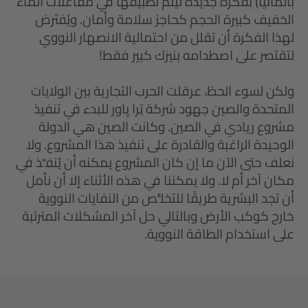
بألمانيا) بفكرة جديدة ليتم تطبيقها في مفاعلات الماء
الخفيف كبيرة الحجم كحاجز سلامة وأمان. ويُفتَرض
لهذا الفكرة أن تقلل من احتمالية الانصهار النووي
لتقتصر على اصطدامه بنيزك كبير فقط!
ولكن لسوء الحظ، عرقلت الحرب التجارية بين الولايات
المتحدة والصين جهود شركة تِرا پاور للبدء في تنفيذ
مشروع ريادي في الصين. وكانت الصين هي الدولة
الوحيدة الراغبة والقادرة على تنفيذ هذا المشروع. ولا
نعلف حتى الآن ما إن كان المشروع يمكنه أن يُنفَّذ في
مكان آخر أم لا. ولا يمكننا في هذه الأثناء إلا أن نأمل
أن تجد البشرية طريقًا للتخلُّص من النفايات النووية
خارج كوكب الأرض وبالتالي حل آخر المشكلات المترتبة
على استخدام الطاقة النووية.