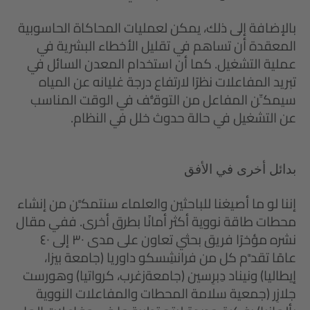
بالإضافة إلى ذلك، يمكن لعمليات المحاكاة الحاسوبية
المعقدة أن تساهم في تقليل الأخطاء البشرية في
عملية التشغيل. كما أن استخدام المعدن السائل في
تبريد المفاعلات نظرًا لارتفاع درجة غليانه عن المياه
سيمكِّن المفاعل من التوقُّف في الوقت المناسب
عن التشغيل في حالة حدوث خلل في النظام.
بدائل أخرى في الأفق
إننا لو ما أصيغنا للباحثين والعلماء سنتمكَّن من إنشاء
محطات طاقة نووية أكثر أمانًا بطرق أخرى. ففي مقال
نشره مؤخرًا فريق بحثي تعاون على مدى ٣٠ إلى ٤٠
عامًا تقدَّم كل من فرانشِسكو داوريا (جامعة بيزا،
إيطاليا) ونيناد دِبرِسين (جامعةزغرب، كرواتيا) وهورست
جلازِر (جمعية سلامة المحطات والمفاعلات النووية