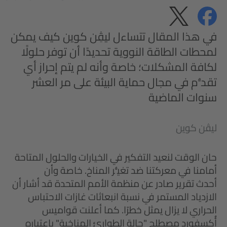
مشاركة
مشاركة
الخصوصية
في هذا المقال تتساءل ليڤِن كوين كيف يمكن
لمحطات الطاقة النووية تحديدًا أن توفر حلولًا
لكافة المشكلات؛ خاصة وأنه لم يتم إحراز أي
تقدُّم في مجال حماية البيئة على مر العشر
سنوات الماضية
ليڤن كوين
حان الوقت لنعيد التفكير في الخيارات والحلول المتاحة
أمامنا في معركتنا ضد تغيُّر المناخ. خاصة وأن
أحدث تقرير صادر عن منظمة الأمم المتحدة قد أشار أن
الازدياد المستمر في نسبة انبعاثات غازات الاحتباس
الحراري لا يزال يمثل خطرًا. كما أعلنت قواميس
أُكسفورد مصطلح "حالة الطوارئ المناخية" باعتباره