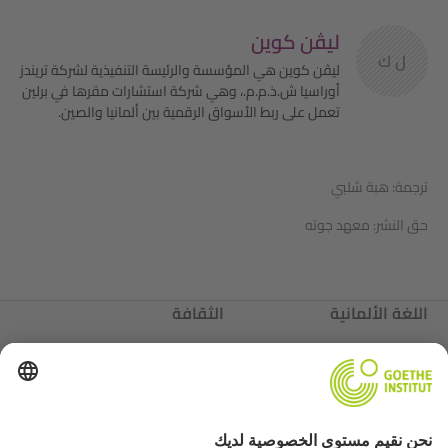
ليڤن كوين
ل ك
ليڤن كوين هي المؤسسة والرئيسة التنفيذية لشركة تريندز
أوراسيا ش.ذ.م.م.، وهي شركة استشارات مقرها في برلين
تعمل على ربط الأسواق الرقمية بين ألمانيا والصين.
ترجمة: هبة شلبي
حق النشر: معهد جوته
اللغة الألمانية
الثقافة
ألمانيا
عننا