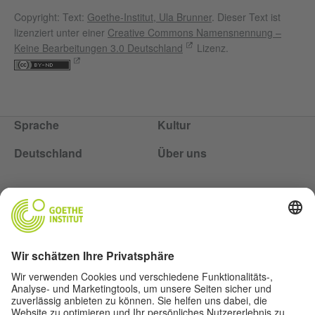
Copyright: Text:
Goethe-Institut, Ula Brunner
. Dieser Text ist
lizenziert unter einer
Creative Commons Namensnennung –
Keine Bearbeitungen 3.0 Deutschland
Lizenz.
Sprache
Kultur
Deutschland
Über uns