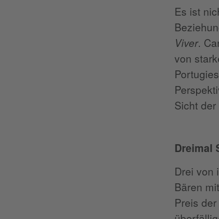
Es ist ni
Beziehung
Viver
. Ca
von star
Portugies
Perspekti
Sicht der
Dreimal 
Drei von
Bären mit
Preis der
überfälli