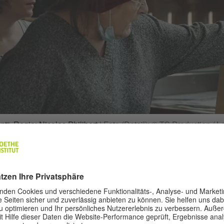
nt“. Regie: Nicolas Philibert
|
Foto (Detail): © TS Production / L
 Handwerk
it hatte der Film im Vorfeld der Preisverleihun
ge aus 19 Ländern konkurrierten um den Golde
viele Arthousefilme, aber auch Thriller und M