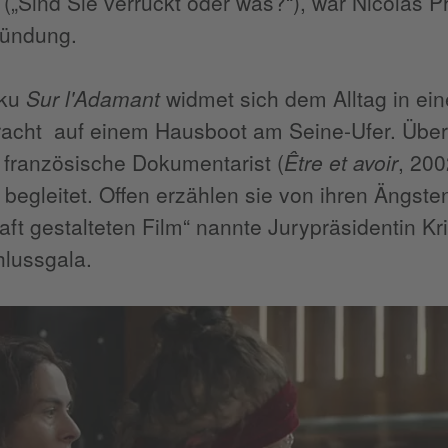
 („Sind Sie verrückt oder was?“), war Nicolas Ph
kündung.
oku
Sur l'Adamant
widmet sich dem Alltag in ein
racht auf einem Hausboot am Seine-Ufer. Übe
 französische Dokumentarist (
Être et avoir
, 200
 begleitet. Offen erzählen sie von ihren Ängs
aft gestalteten Film“ nannte Jurypräsidentin K
hlussgala.