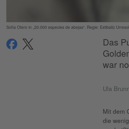
Sofía Otero in „20.000 especies de abejas“. Regie: Estibaliz Urres
Das Pu
teilen
teilen
Datenschutz
Golden
war no
Ula Brun
Mit dem 
die wenig