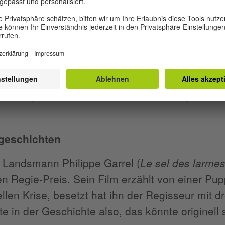
) war dabei. Thematisch wie formell fiel das W
gte sich aber überwiegend im künstlerischen 
weisendes Kino war eher in anderen Sektionen
alitativ soliden Wettbewerb überhaupt ein Wer
n? Am Ende setzte die siebenköpfige Jury unt
reisvergabe vor allem auf etablierte Regisseure
geschichten
s Landsmann Philippe Garrel (
Le sel des larme
n Regie-Preis. Sein Film erzählt von einer Pupp
ellen Krise, besetzt hat ihn der Regisseur mit d
e in der Geschichte also, das könnte originell 