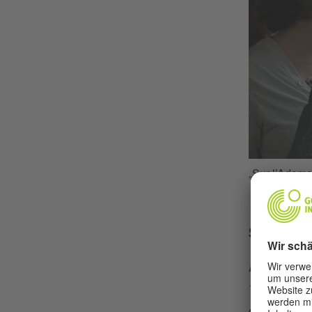
„Sur l’Adama
Solides
Als Favor
19 Beiträ
darunter 