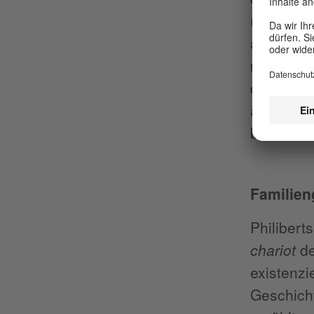
(
Suzume
aus, bewe
richtungs
diesem qu
ausmache
bei der P
Familien
Philibert
chariot
de
existenzi
Geschicht