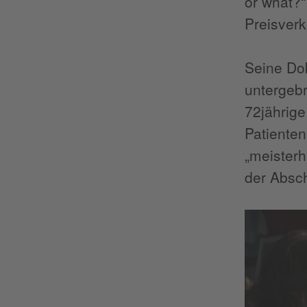
or what?“
Preisver
Seine D
untergeb
72jährige
Patienten
„meisterh
der Absc