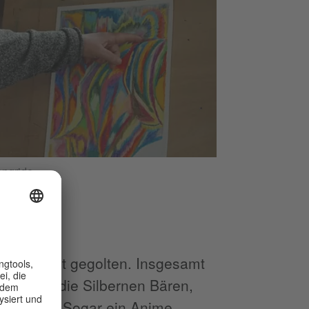
ongride
g aber nicht gegolten. Insgesamt
nen und die Silbernen Bären,
elodramen. Sogar ein Anime