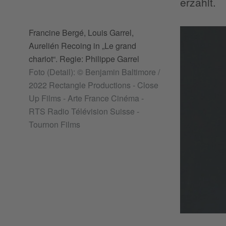
erzählt.
Francine Bergé, Louis Garrel,
Aurelién Recoing in „Le grand
chariot“. Regie: Philippe Garrel
Foto (Detail): © Benjamin Baltimore /
2022 Rectangle Productions - Close
Up Films - Arte France Cinéma -
RTS Radio Télévision Suisse -
Tournon Films