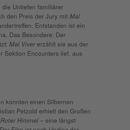
 die Untiefen familiärer
ch den Preis der Jury mit
Mal
andertreffen. Entstanden ist ein
ma. Das Besondere: Der
tzt:
Mal Viver
erzählt sie aus der
r Sektion Encounters lief, aus
n konnten einen Silbernen
stian Petzold erhielt den Großen
e
Roter Himmel
– eine längst
Der Film ist nach
Undine
der