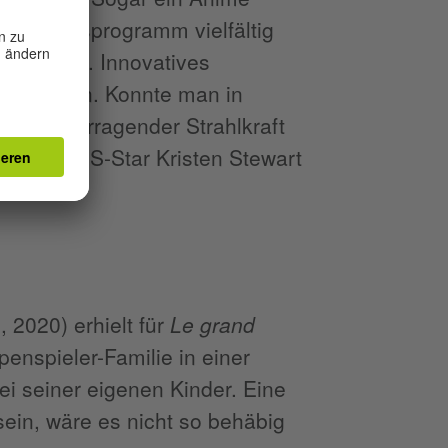
ettbewerbsprogramm vielfältig
Mittelmaß. Innovatives
 zu finden. Konnte man in
k mit überragender Strahlkraft
er dem US-Star Kristen Stewart
.
s
, 2020) erhielt für
Le grand
enspieler-Familie in einer
rei seiner eigenen Kinder. Eine
sein, wäre es nicht so behäbig