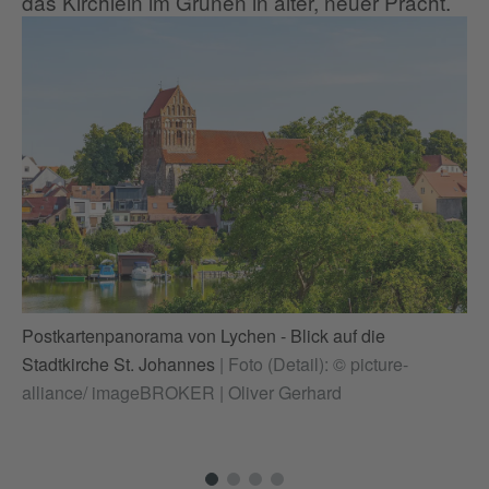
das Kirchlein im Grünen in alter, neuer Pracht.
Ei
Postkartenpanorama von Lychen - Blick auf die
ge
Stadtkirche St. Johannes
|
Foto (Detail): © picture-
al
alliance/ imageBROKER | Oliver Gerhard