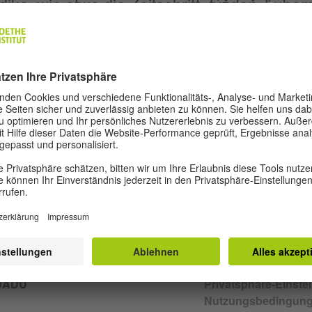
ika, wie etwa die Zeitschrift
.týždeň
. Ľubom
ov in einem Haus voller Bücher. Seine größt
lt Themen, in denen Traditionen auf die
t von Veränderungen treffen.
VŠECHNY ČLÁNKY AUTORA
 JÁDU
Privatsphäre-Einste
Nutzungsbedingun