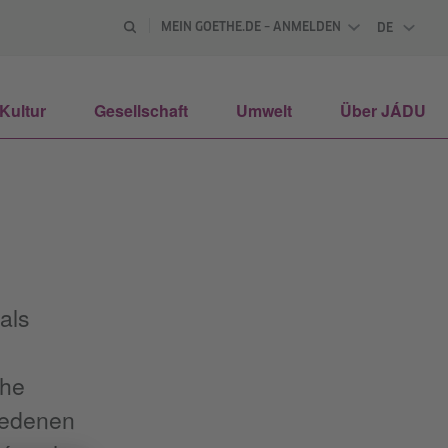
MEIN GOETHE.DE – ANMELDEN
DE
DEUTSCH
Kultur
Gesellschaft
Umwelt
Über JÁDU
als
che
hiedenen