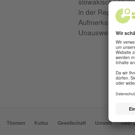
slowakische Period
in der Region Lipt
Aufmerksamkeit gi
Unausweichlichkei
Themen
Kultur
Gesellschaft
Umwelt
Über