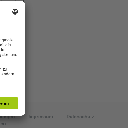
ír wohnt
e
llungen
Impressum
Datenschutz
gen