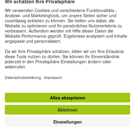
Übersetzung: Hana Sedláček
Copyright: Dieser Text ist lizenziert unter Creative Commons
Namensnennung – Nicht kommerziell – Keine Bearbeitungen
4.0 International (
CC BY-NC-ND 4.0
).
DAS KÖNNTE AUCH VON INTERESSE SEIN
EMPFEHLUNGEN DER REDAKTION
MEISTGELESEN