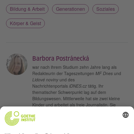
Bildung & Arbeit
Generationen
Soziales
Körper & Geist
Barbora Postránecká
war nach ihrem Studium zehn Jahre lang als
Redakteurin der Tageszeitungen
MF Dnes
und
Lidové noviny
und des
Nachrichtenportals
iDNES.cz
tätig. Ihr
thematischer Schwerpunkt lag auf dem
Bildungswesen. Mittlerweile hat sie zwei kleine
Kinder und arbeitet als freie Journalistin. Sie
widmet sich sozialen Themen und interessiert sich
für die Schicksale derer, die in ihrem Leben nicht
so viel Glück hatten. Sie gründete die Initiative
Vyrůstat doma (Zu Hause aufwachsen).