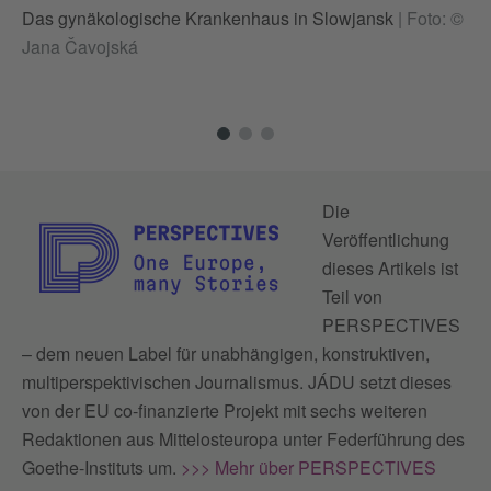
Das gynäkologische Krankenhaus in Slowjansk
|
Foto: ©
Wi
Jana Čavojská
Ze
Ei
ge
Die
Veröffentlichung
dieses Artikels ist
Teil von
PERSPECTIVES
– dem neuen Label für unabhängigen, konstruktiven,
multiperspektivischen Journalismus. JÁDU setzt dieses
von der EU co-finanzierte Projekt mit sechs weiteren
Redaktionen aus Mittelosteuropa unter Federführung des
Goethe-Instituts um.
>>> Mehr über PERSPECTIVES