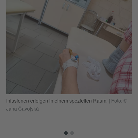
Infusionen erfolgen in einem speziellen Raum.
|
Foto: ©
Da
Jana Čavojská
gi
ve
Ča