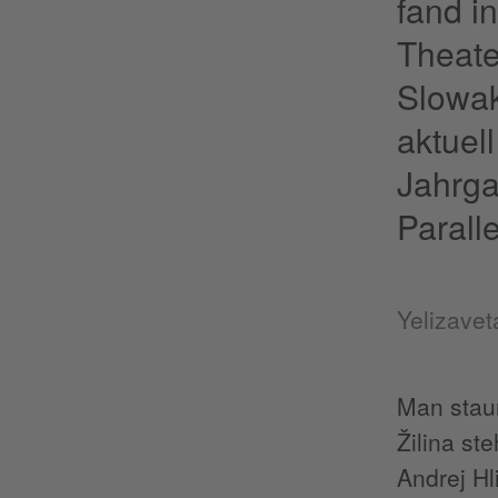
fand i
Theate
Slowak
aktuel
Jahrga
Parall
Yelizave
Man staun
Žilina st
Andrej Hl