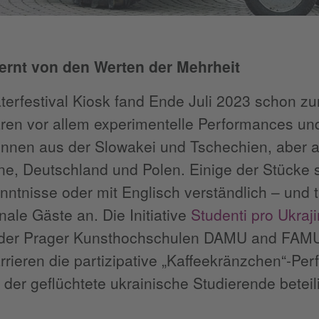
fernt von den Werten der Mehrheit
erfestival Kiosk fand Ende Juli 2023 schon zu
ren vor allem experimentelle Performances un
innen aus der Slowakei und Tschechien, aber 
ne, Deutschland und Polen. Einige der Stücke
ntnisse oder mit Englisch verständlich – und t
onale Gäste an. Die Initiative
Studenti pro Ukraj
 der Prager Kunsthochschulen DAMU and FAMU 
rieren die partizipative „Kaffeekränzchen“-P
n der geflüchtete ukrainische Studierende beteili