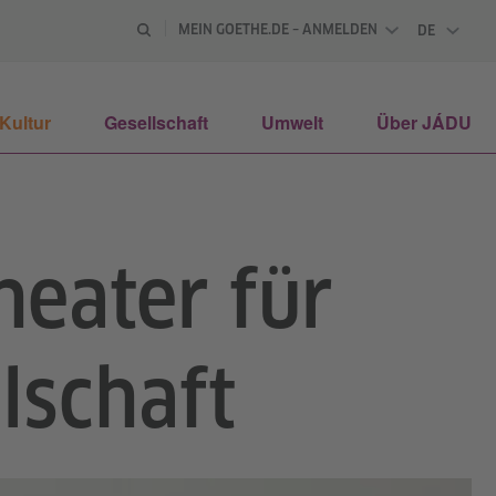
MEIN GOETHE.DE – ANMELDEN
DE
DEUTSCH
Kultur
Gesellschaft
Umwelt
Über JÁDU
heater für
lschaft