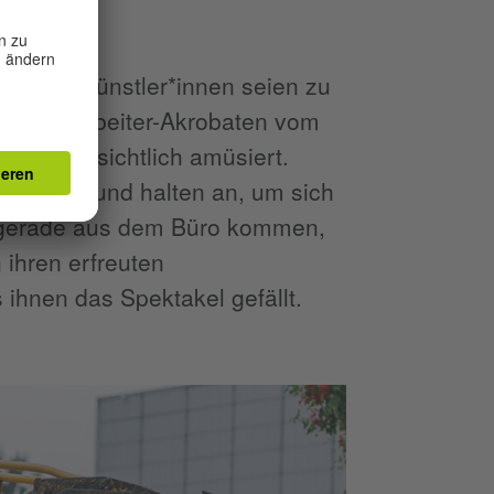
r meint, Künstler*innen seien zu
tler-Bauarbeiter-Akrobaten vom
denfalls sichtlich amüsiert.
 beirren und halten an, um sich
ch gerade aus dem Büro kommen,
ihren erfreuten
hnen das Spektakel gefällt.