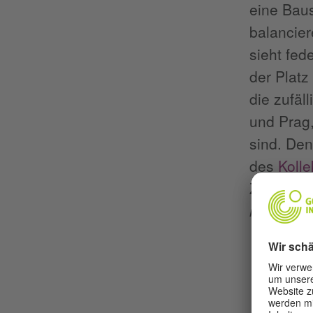
eine Baus
balancier
sieht fed
der Platz
die zufäl
und Prag,
sind. Den
des
Kolle
Žilina da
robošov –
Der B
Künst
anfa