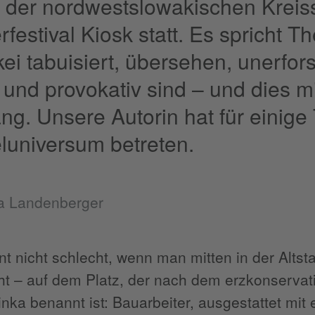
n der nordwestslowakischen Kreiss
rfestival Kiosk statt. Es spricht T
ei tabuisiert, übersehen, unerfor
l und provokativ sind – und dies m
ng. Unsere Autorin hat für einige
eluniversum betreten.
ta Landenberger
t nicht schlecht, wenn man mitten in der Altst
eht – auf dem Platz, der nach dem erzkonservat
inka benannt ist: Bauarbeiter, ausgestattet mi