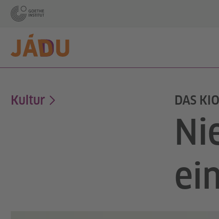
Kultur
DAS KIO
Ni
ei