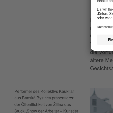
wiss
Die Botsc
nichts zu
Gegenteil
Viele Men
die Vorf
ältere Me
Gesichts
Performer des Kollektivs Kaukliar
aus Banská Bystrica präsentieren
der Öffentlichkeit von Žilina das
Stück „Show der Arbeiter – Künstler