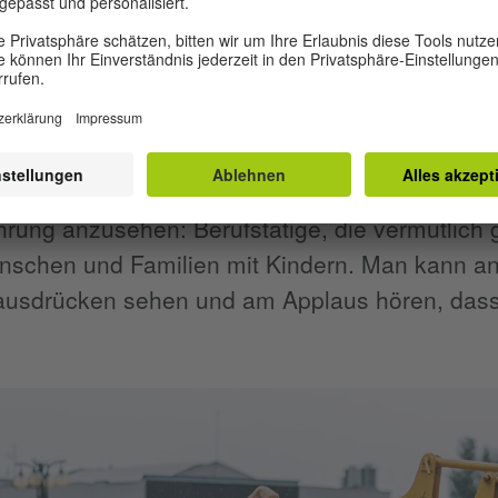
en!
haft lautet unzweideutig: „Kunst ist Arbeit.“ We
 gebrauchen und faul, kann sich von den Küns
 überzeugen lassen. Das Publikum zeigt sich je
schen lassen sich nicht vom schlechten Wetter
ührung anzusehen: Berufstätige, die vermutli
nschen und Familien mit Kindern. Man kann an 
ausdrücken sehen und am Applaus hören, dass i