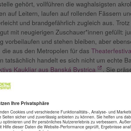
telle gehört, vollführen die waghalsigsten akr
en auf Leitern, laufen auf rollenden Fässern u
erleicht und brandgefährlich zugleich aus. Trot
 gut mit neugierigen Zuschauer*innen gefüllt: j
lig vorbeilaufen und stehen bleiben, aber ebens
 die aus den Metropolen für das
Theaterfestiva
n tatsächlich handelt es sich nicht um echte 
ktivs Kaukliar aus Banská Bystrica
. Sie präs
s Stück
Show der Arbeiter – Künstler an die Scha
 Umelci k lopatám! (Art is work)
). Im Programm
au einer Performance, die Performance eines 
ler an die Schaufeln schicken? Und was, wenn 
ngen, Kunst zu machen? Wir wissen, was wir m