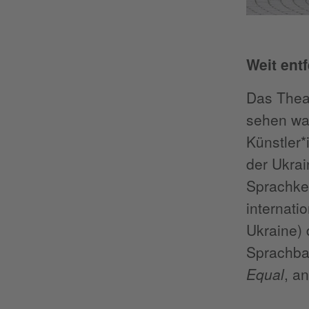
Weit ent
Das Theat
sehen wa
Künstler*
der Ukrai
Sprachken
internati
Ukraine)
Sprachbar
Equal
, a