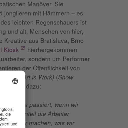
obatischen Manöver. Sie
nd jonglieren mit Hämmern – es
z des leichten Regenschauers ist
ung und alt, Menschen von hier,
o Kreative aus Bratislava, Brno
l Kiosk
hierhergekommen
Bauarbeiter, sondern um Performer
entieren der Öffentlichkeit von
ufeln! (Art is Work)
(
Show
 heißt es dazu:
Baus. Was passiert, wenn wir
im Gegenteil die Arbeiter
achen, wir machen, was wir