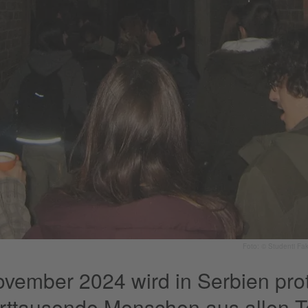
Foto: © Studenti Fak
ovember 2024 wird in Serbien prot
ttausende Menschen aus allen Te