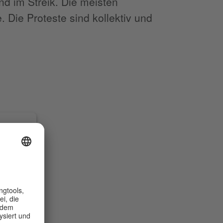
nd im Streik. Die meisten
. Die Proteste sind kollektiv und
g, um
e zu
nhalte
u Ihren
Details
Service