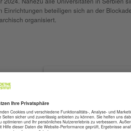
2024. Nahezu alle Universitäten in Serbien si
en Einrichtungen beteiligen sich an der Blockade
rarchisch organisiert.
Wir benötigen Ihre Zustimmun
den Instagram Content-Servic
laden!
Wir verwenden Instagram Content, um I
einzubetten. Dieser Service kann Daten z
Aktivitäten sammeln. Bitte lesen Sie die 
durch und stimmen Sie der Nutzung des 
zu, um diese Inhalte anzuzeigen.