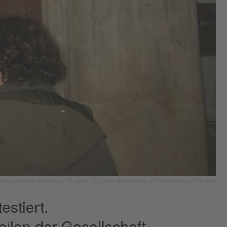
ulteta dramskih umetnosti u Beogradu (Students of the Faculty of Dramatic Arts in Belgrade)
estiert.
ilen der Gesellschaft