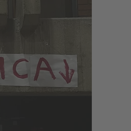
Foto: ©
Studenti
Fakulteta
dramskih
umetnosti
u
Beogradu
(Students
of the
Faculty of
Dramatic
Arts in
Belgrade)