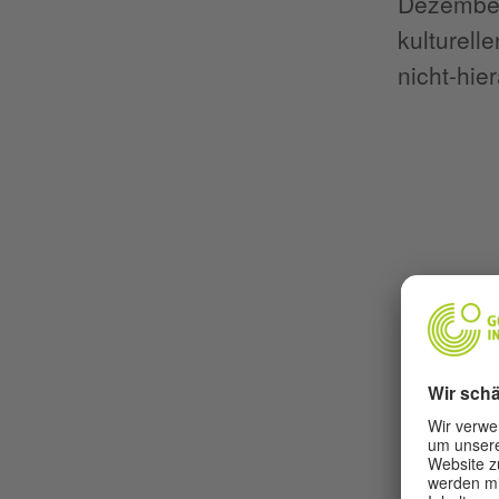
Dezember 
kulturell
nicht-hie