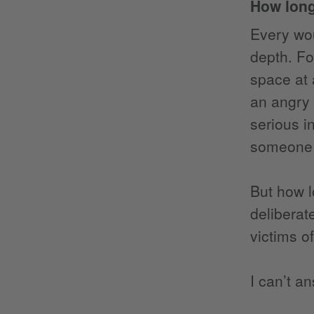
How long
Every wou
depth. Fo
space at 
an angry 
serious i
someone 
But how l
deliberat
victims o
I can’t a