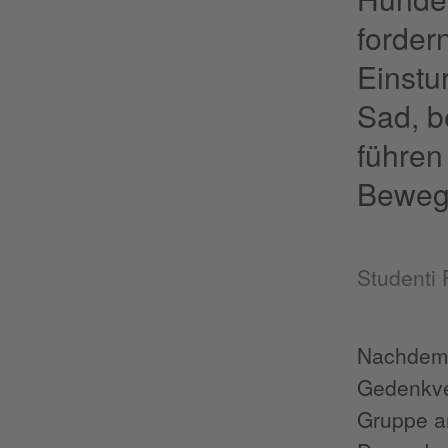
forder
Einstu
Sad, b
führen
Beweg
Studenti 
Nachdem 
Gedenkver
Gruppe an