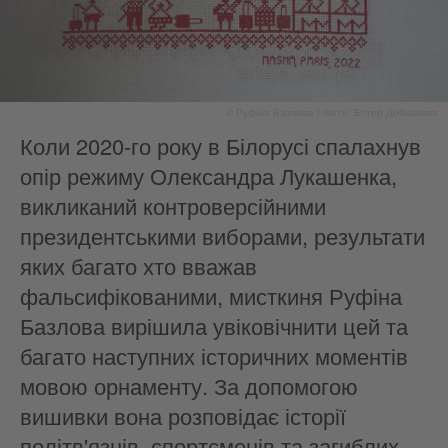
© Руфіна Базлова | Фото: Естер Добіашова
Коли 2020-го року в Білорусі спалахнув
опір режиму Олександра Лукашенка,
викликаний контроверсійними
президентськими виборами, результати
яких багато хто вважав
фальсифікованими, мисткиня Руфіна
Базлова вирішила увіковічнити цей та
багато наступних історичних моментів
мовою орнаменту. За допомогою
вишивки вона розповідає історії
політв'язнів, спортсменів та загиблих