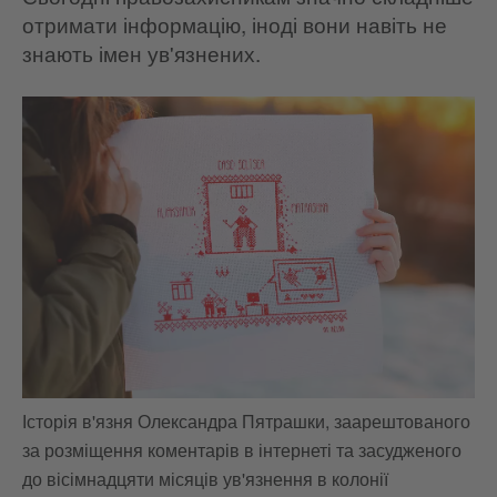
отримати інформацію, іноді вони навіть не
знають імен ув'язнених.
Історія в'язня Олександра Пятрашки, заарештованого
Іс
за розміщення коментарів в інтернеті та засудженого
на
до вісімнадцяти місяців ув'язнення в колонії
#F