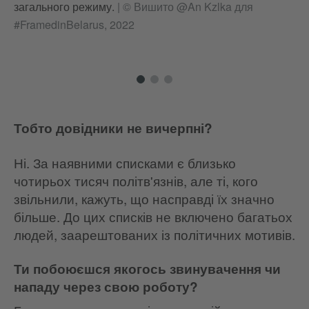
загального режиму.
|
© Вишито @An Kzlka для
#FramedinBelarus, 2022
Тобто довідники не вичерпні?
Ні. За наявними списками є близько
чотирьох тисяч політв'язнів, але ті, кого
звільнили, кажуть, що насправді їх значно
більше. До цих списків не включено багатьох
людей, заарештованих із політичних мотивів.
Ти побоюєшся якогось звинувачення чи
нападу через свою роботу?