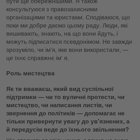
бути ще обережнішими. Я також
консультуюся з правозахисними
організаціями та юристами. Сподіваюся, що
поки ми добре даємо цьому раду. Люди, які
вишивають, знають, на що вони йдуть, і
можуть підписатися псевдонімом. Не завжди
зрозуміло, чи ім'я, яке вони використали, —
це їхнє справжнє ім' я.
Роль мистецтва
Як ти вважаєш, який вид суспільної
підтримки — чи то вуличні протести, чи
мистецтво, чи написання листів, чи
звернення до політиків — допомагає не
тільки привернути увагу до ув'язнених, а
й передусім веде до їхнього звільнення?
Що стосується звільнення, я точно не знаю.