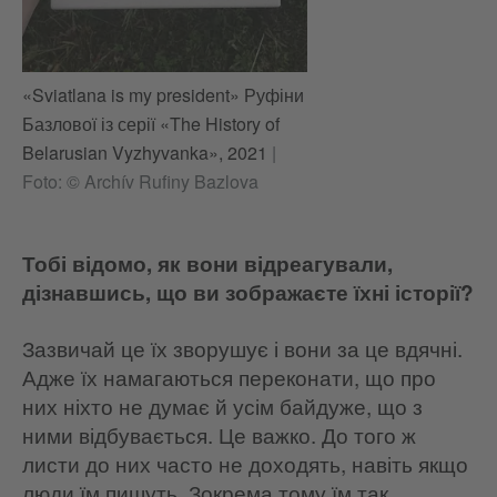
«Sviatlana is my president» Руфіни
Базлової із серії «The History of
Belarusian Vyzhyvanka», 2021
|
Foto: © Archív Rufiny Bazlova
Тобі відомо, як вони відреагували,
дізнавшись, що ви зображаєте їхні історії?
Зазвичай це їх зворушує і вони за це вдячні.
Адже їх намагаються переконати, що про
них ніхто не думає й усім байдуже, що з
ними відбувається. Це важко. До того ж
листи до них часто не доходять, навіть якщо
люди їм пишуть. Зокрема тому їм так