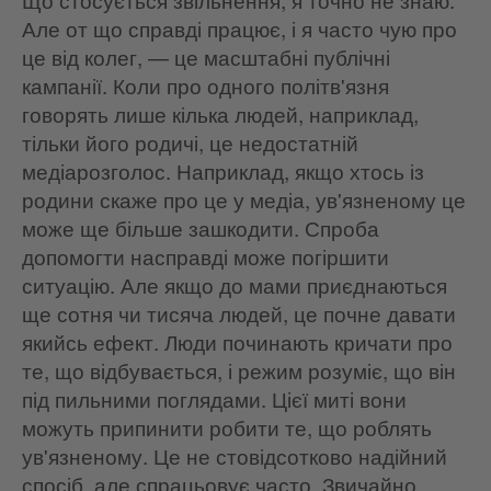
Але от що справді працює, і я часто чую про
це від колег, — це масштабні публічні
кампанії. Коли про одного політв'язня
говорять лише кілька людей, наприклад,
тільки його родичі, це недостатній
медіарозголос. Наприклад, якщо хтось із
родини скаже про це у медіа, ув'язненому це
може ще більше зашкодити. Спроба
допомогти насправді може погіршити
ситуацію. Але якщо до мами приєднаються
ще сотня чи тисяча людей, це почне давати
якийсь ефект. Люди починають кричати про
те, що відбувається, і режим розуміє, що він
під пильними поглядами. Цієї миті вони
можуть припинити робити те, що роблять
ув'язненому. Це не стовідсотково надійний
спосіб, але спрацьовує часто. Звичайно,