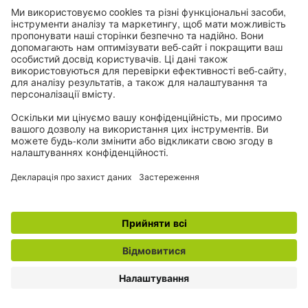
сподіватися на успіх заявки.
Тобто це поєднання різних джерел
доходу. Цікаво дізнатися, як виглядає
реальність мисткині.
Саме так. Водночас люди часто купують мої
роботи тому, що вірять у сенс моєї праці.
Мені це важливо, це свідчить, що я на
правильному шляху. Іноді хтось посилає
мені, наприклад, три євро, щоб підтримати,
хоча більшу частину цієї суми з'їдає
платформа, через яку це проходить.
Водночас це мені полегшує адміністративну
роботу.