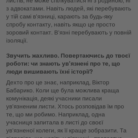
з адвокатами. Навіть людей, які перебувають
у тій самі в'язниці, карають за будь-яку
спробу контакту, навіть якщо це просто
зоровий контакт. В'язні перебувають у повній
ізоляції.
Звучить жахливо. Повертаючись до твоєї
роботи: чи знають ув'язнені про те, що
люди вишивають їхні історії?
Дехто про це знає, наприклад, Віктор
Бабарико. Коли ще була можлива краща
комунікація, деякі учасники писали
ув'язненим листи. Хтось розповідав їм про
те, що ми робимо. Наприклад, одна
учасниця запитала в листі до своєї
ув'язненої колеги, як її краще зобразити. Та
відповіла, що навіть у в'язниці «протестує»