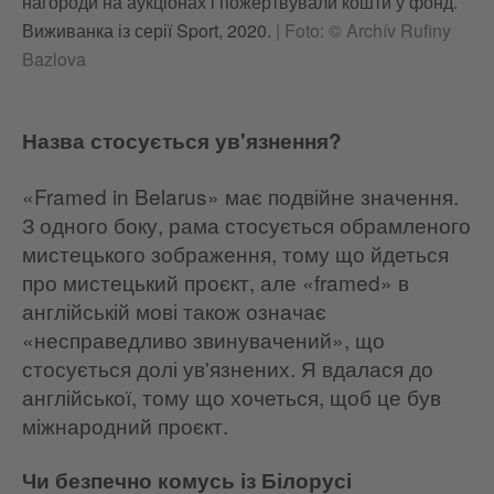
нагороди на аукціонах і пожертвували кошти у фонд.
Виживанка із серії Sport, 2020.
|
Foto: © Archív Rufiny
Bazlova
Назва стосується ув'язнення?
«Framed in Belarus» має подвійне значення.
З одного боку, рама стосується обрамленого
мистецького зображення, тому що йдеться
про мистецький проєкт, але «framed» в
англійській мові також означає
«несправедливо звинувачений», що
стосується долі ув'язнених. Я вдалася до
англійської, тому що хочеться, щоб це був
міжнародний проєкт.
Чи безпечно комусь із Білорусі