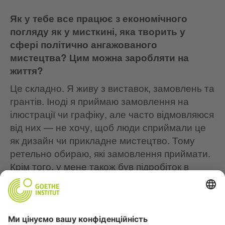
Як у тебе все працює з економічного
погляду як у мисткині, яка творить у
сфері політично ангажованого
мистецтва? Цим можна заробляти на
життя?
Це складно. Я живу з виставок, замовлень та
грантів. Іноді я приймаю замовлення на
ілюстрації чи графіку, але часто відмовляюся
від них — не хочу, щоб люди сприймали це
як дизайн чи прикладне мистецтво. Тому
ретельно обираю, які замовлення приймати.
Крім того, у мене також був підробіток в
Amazon, і я намагаюся заощаджувати.
Найкраща підтримка для митців — коли люди
купують їхні роботи. На гранти покладатися
не можна, з ними треба багато звітувати й