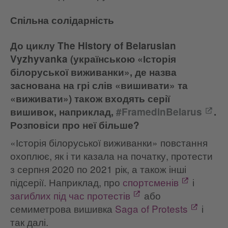
Спільна солідарність
До циклу The History of Belarusian
Vyzhyvanka (українською «Історія
білоруської виживанки», де назва
заснована на грі слів «вишивати» та
«виживати») також входять серії
вишивок, наприклад,
#FramedinBelarus
.
Розповіси про неї більше?
«Історія білоруської виживанки» повстання
охоплює, як і ти казала на початку, протести
з серпня 2020 по 2021 рік, а також інші
підсерії. Наприклад, про
спортсменів
і
загиблих під час протестів
або
семиметрова вишивка
Saga of Protests
і
так далі.