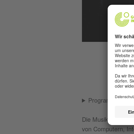
Programm
Die Musik des 21. J
von Computern, In