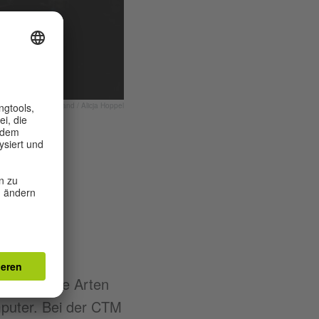
© Goethe-Institut Irland / Alicja Hoppel
igenz, neue Arten
puter. Bei der CTM