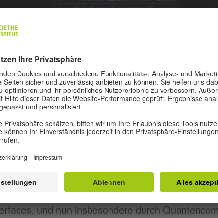
ahrhunderts verändert sich durch Künstliche Intell
terfaces, und nun insbesondere durch Quantencom