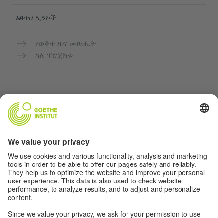
አገዛዝ ሊንኮች
የወቅቱ ዜና መጽሔት
ስለ ፕሮጀክቱ
ተጨማሪ ድህረ ገጾች
Community “Deutsch für dich”
የጀርመን ቋንቋን ነፃ ማስተላለፍ
የGoethe-Institut የጀርመን ቋንቋ ክፍሎች
የአስተማማኝ መድረክ „Deutschstunde“
ግላዊነት እና አንዳች እንቅስቃሴ የለሽ መዳረሻ