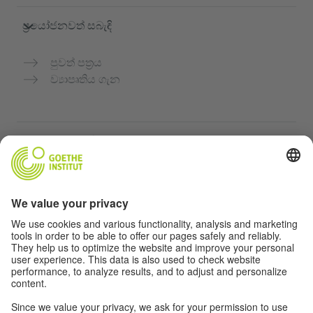
ප්‍රයෝජනවත් සබැඳි
පුවත් පත්‍රය
ව්‍යාපෘතිය ගැන
තවත් වෙබ්අඩවි
Community “Deutsch für dich”
ජර්මන් භාෂාව නොමිලේ පුහුණු කරන්න
ගෝතේ ආයතනයේ ජර්මන් භාෂා පාඨමාලා
ගුරුවරුන් සඳහා පෝර්ටලය "Deutschstunde"
රහස්‍යතා සහ ප්‍රවේශය