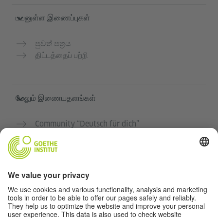
பயனுள்ள இணைப்புகள்
පුවත් පත්‍රය
திட்டத்தைப் பற்றி
மேலும் இணையதளங்கள்
Community “Deutsch für dich”
ஜெர்மன் மொழியை இலவசமாக பயிற்சி செய்யுங்கள்
கோய்த் இன்ஸ்டிடியூட்டின் ஜெர்மன் பாடநெறிகள்
ஆசிரியர் போர்டல் "Deutschstunde"
தனியுரிமை மற்றும் அணுகல் வசதி