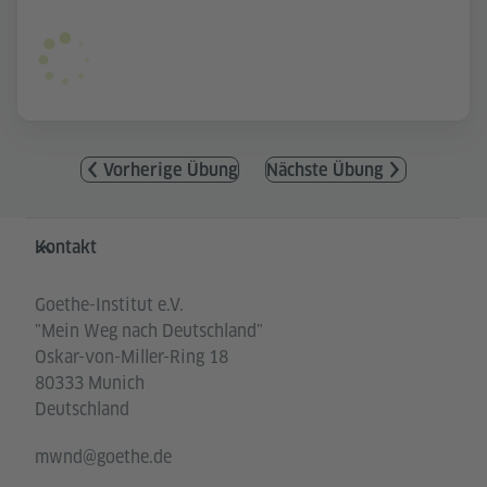
Vorherige Übung
Nächste Übung
Service- und Informationsbereich
Kontakt
Goethe-Institut e.V.
"Mein Weg nach Deutschland"
Oskar-von-Miller-Ring 18
80333 Munich
Deutschland
mwnd@goethe.de