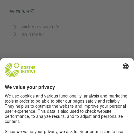
አገዛዝ ሊንኮች
የወቅቱ ዜና መጽሔት
ስለ ፕሮጀክቱ
ተጨማሪ ድህረ ገጾች
Community “Deutsch für dich”
የጀርመን ቋንቋን ነፃ ማስተላለፍ
የGoethe-Institut የጀርመን ቋንቋ ክፍሎች
የአስተማማኝ መድረክ „Deutschstunde“
ግላዊነት እና አንዳች እንቅስቃሴ የለሽ መዳረሻ